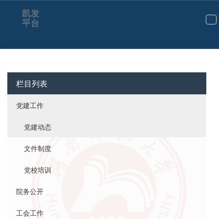
凯发
平台
切
换
导
航
栏目列表
党建工作
党建动态
文件制度
党校培训
院务公开
工会工作