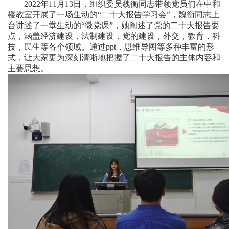
2022年11月13日，组织委员魏衡同志带领党员们在中和
楼教室开展了一场生动的“二十大报告学习会”，魏衡同志上
台讲述了一堂生动的“微党课”，她阐述了党的二十大报告要
点，涵盖经济建设，法制建设，党的建设，外交，教育，科
技，民生等各个领域。通过ppt，思维导图等多种丰富的形
式，让大家更为深刻清晰地把握了二十大报告的主体内容和
主要思想。