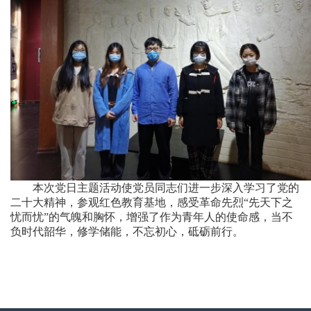
本次党日主题活动使党员同志们进一步深入学习了党的
二十大精神，参观红色教育基地，感受革命先烈“先天下之
忧而忧”的气魄和胸怀，增强了作为青年人的使命感，当不
负时代韶华，修学储能，不忘初心，砥砺前行。