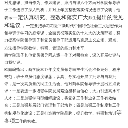
对党忠诚、担当作为、作风建设、廉洁自律六个方面对学院领导班
子工作进行了深入剖析，并对上年度整改落实情况进行了说明，他
一定认真研究、整改和落实广大
提出的意见
表示
师生
和建议，
一定要把学习习近平新时代中国特色社会主义思想作为
领导班子学习的必修课，全面贯彻落实党的十九大的决策部署，努
力提高学院领导班子和党员领导干部运用马克思主义立场、观点、
。
方法指导学院教学、科研、管理的能力和水平
商学院班子其他党员领导同志逐一作了对照检查，深入开展批评与
自我批评。
欧阳峣指出，商学院
2017
年度党员领导民主生活会准备充分、程序
规范，班子成员们态度诚恳，认真、务实地开展了批评与自我批
评，是一次高质量的民主生活会。他对商学院领导班子提出五点要
求：一是要进一步增强学院发展紧迫感和自信心，大力引进高水平
人才；二是加强学习型组织建设，将党务工作和业务工作有效结
合；三是加强基层部门管理和干部培养；四是加强工作制度和工作
等
机制规范化建设；五是打造商学院品牌，提升教学、科研和培训
各项
工作的实效。