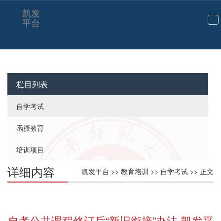
凯发
平台
切
换
导
航
栏目列表
自学考试
函授教育
培训项目
详细内容
凯发平台
>>
教育培训
>>
自学考试
>> 正文
自考公共课程修订后“新旧衔接”办法-凯发平