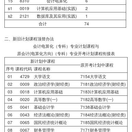
15
8310
会计电算化
6
s1
0019
计算机应用基础(实践)
2
s2
2121
数据库及其应用(实践)
1
合计
74
二、新旧计划课程顶替办法
会计电算化（专科）专业计划课程与
原会计(电算化方向)（专科）专业开考计划课程衔接表
新计划中课程
原开考计划中课程
序号
课程代码
课程名称
01
4729
大学语文
7154大学语文
02
0009
政治经济学(财经类)
7181政治经济学(财经类)
03
0018
计算机应用基础
7183计算机应用基础
04
0020
高等数学(一)
7182高等数学(一)
05
0041
基础会计学
7138基础会计学
06
0043
经济法概论(财经类)
7184经济法概论(财经类)
07
0065
国民经济统计概论
7185国民经济统计概论
08
0067
财务管理学
7171财务管理学