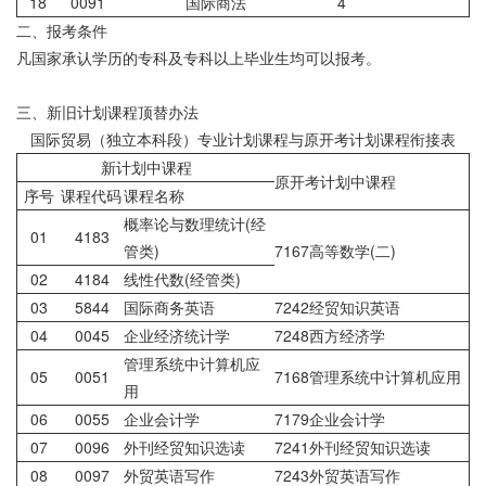
18
0091
国际商法
4
二、报考条件
凡国家承认学历的专科及专科以上毕业生均可以报考。
三、新旧计划课程顶替办法
国际贸易（独立本科段）专业计划课程与原开考计划课程衔接表
新计划中课程
原开考计划中课程
序号
课程代码
课程名称
概率论与数理统计(经
01
4183
管类)
7167高等数学(二)
02
4184
线性代数(经管类)
03
5844
国际商务英语
7242经贸知识英语
04
0045
企业经济统计学
7248西方经济学
管理系统中计算机应
05
0051
7168管理系统中计算机应用
用
06
0055
企业会计学
7179企业会计学
07
0096
外刊经贸知识选读
7241外刊经贸知识选读
08
0097
外贸英语写作
7243外贸英语写作