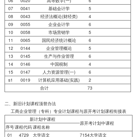
06
0020
高等数学(一)
6
07
0041
基础会计学
5
08
0043
经济法概论(财经类)
4
09
0055
企业会计学
6
10
0058
市场营销学
5
11
0065
国民经济统计概论
6
12
0144
企业管理概论
5
13
0145
生产与作业管理
6
14
0146
中国税制
4
15
0147
人力资源管理(一)
6
s1
0019
计算机应用基础(实践)
2
合计
73
二、新旧计划课程顶替办法
工商企业管理（专科）专业计划课程与原开考计划课程衔接表
新计划中课程
原开考计划中课程
序号
课程代码
课程名称
01
4729
大学语文
7154大学语文