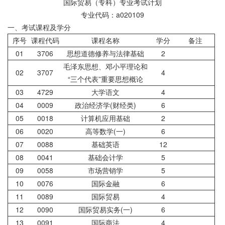
国际贸易（专科）专业考试计划
专业代码：a020109
一、考试课程及学分
序号
课程代码
课程名称
学分
备注
01
3706
思想道德修养与法律基础
2
毛泽东思想、邓小平理论和
02
3707
4
“三个代表”重要思想概论
03
4729
大学语文
4
04
0009
政治经济学(财经类)
6
05
0018
计算机应用基础
2
06
0020
高等数学(一)
6
07
0088
基础英语
12
08
0041
基础会计学
5
09
0058
市场营销学
5
10
0076
国际金融
6
11
0089
国际贸易
4
12
0090
国际贸易实务(一)
6
13
0091
国际商法
4