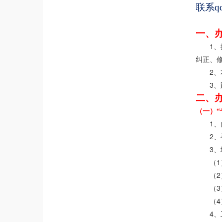
联系q
一、
1
、
纠正、
2
、
3
、
二、
（一）“
1
、
2
、
3
、
1
（
2
（
3
（
4
（
4
、