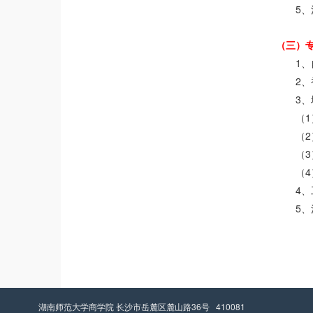
5
、
（三）
1
、
2
、
3
、
1
（
2
（
3
（
4
（
4
、
5
、
湖南师范大学商学院 长沙市岳麓区麓山路36号 410081