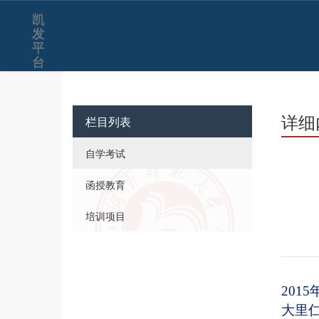
凯
发
平
台
详细
栏目列表
自学考试
函授教育
培训项目
2015
大里仁