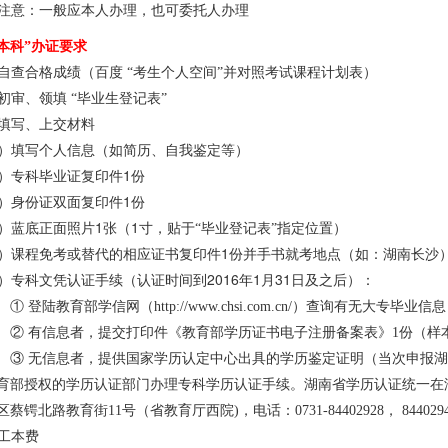
注意：一般应本人办理，也可委托人办理
本科”办证要求
自查合格成绩（百度
“考生个人空间”并对照考试课程计划表）
初审、领填
“毕业生登记表”
填写、上交材料
）填写个人信息（如简历、自我鉴定等）
1
）专科毕业证复印件
份
1
）身份证双面复印件
份
1
1
）蓝底正面照片
张（
寸，贴于“毕业登记表”指定位置）
1
）课程免考或替代的相应证书复印件
份并手书就考地点（如：湖南长沙
2016
1
31
）专科文凭认证手续（认证时间到
年
月
日及之后）：
① 登陆教育部学信网（http://www.chsi.com.cn/）查询有无大专毕业信息
② 有信息者，提交打印件《教育部学历证书电子注册备案表》1份（样
③ 无信息者，提供国家学历认定中心出具的学历鉴定证明（当次申报
育部授权的学历认证部门办理专科学历认证手续。湖南省学历认证统一在
区蔡锷北路教育街11号（省教育厅西院)，电话：0731-84402928， 844029
工本费