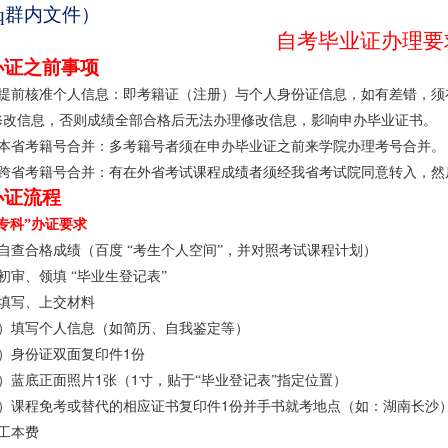
q群内文件）
自考毕业证办理要
办证之前事项
提前核准个人信息：即考籍证（注册）与个人身份证信息，如有差错，须
修改信息，否则成绩全部合格后无法办理修改信息，影响申办毕业证书。
本省考籍号合并：多考籍号者须在申办毕业证之前来学院办理考号合并。
跨省考籍号合并：有在外省考试课程成绩者须经我省考试院同意转入，然
办证流程
专科”办证要求
自查合格成绩（百度
“考生个人空间”，并对照考试课程计划）
初审、领填
“毕业生登记表”
填写、上交材料
）填写个人信息（如简历、自我鉴定等）
1
）身份证双面复印件
份
1
1
）蓝底正面照片
张（
寸，贴于“毕业登记表”指定位置）
1
）课程免考或替代的相应证书复印件
份并手书就考地点（如：湖南长沙
工本费