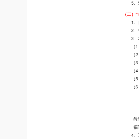
5
、
（二）“
1
、
2
、
3
、
1
（
2
（
3
（
4
（
5
（
6
（
教
福
4
、