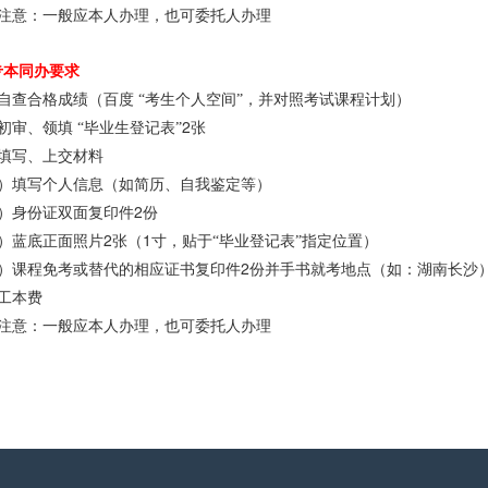
注意：一般应本人办理，也可委托人办理
专本同办要求
自查合格成绩（百度
“考生个人空间”，并对照考试课程计划）
2
初审、领填
“毕业生登记表”
张
填写、上交材料
）填写个人信息（如简历、自我鉴定等）
2
）身份证双面复印件
份
2
1
）蓝底正面照片
张（
寸，贴于“毕业登记表”指定位置）
2
）课程免考或替代的相应证书复印件
份并手书就考地点（如：湖南长沙
工本费
注意：一般应本人办理，也可委托人办理