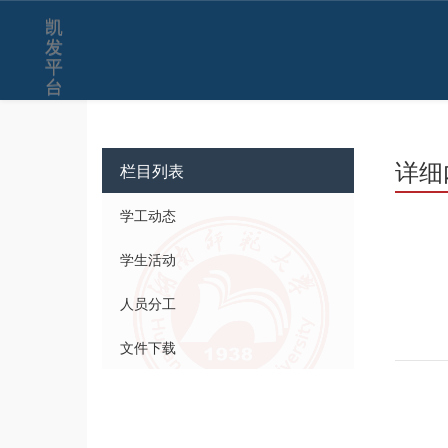
凯
发
平
台
详细
栏目列表
学工动态
学生活动
人员分工
文件下载