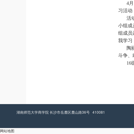
4
习活动
活
小组成
组成员
我学习
陶
斗争、
1
湖南师范大学商学院 长沙市岳麓区麓山路36号 410081
网站地图