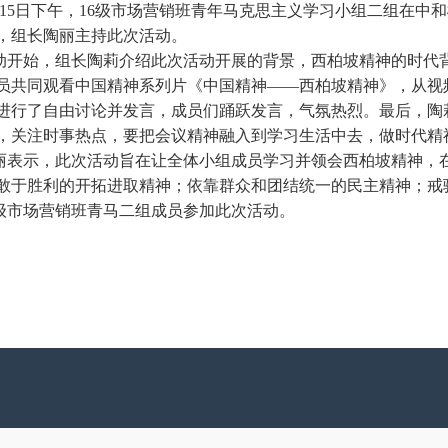
月15日下午，16级市场营销班青年马克思主义学习小组二组在中和
，组长陶丽主持此次活动。
动开始，组长陶莉介绍此次活动开展的背景，西柏坡精神的时代
员共同观看中国精神系列片《中国精神——西柏坡精神》，从视频
进行了自由讨论并发言，成员们踊跃发言，气氛热烈。最后，陶
，关注时事热点，要把会议精神融入到学习生活中去，做时代精
丽表示，此次活动旨在让全体小组成员学习并领会西柏坡精神，
敢于胜利的开拓进取精神；依靠群众和团结统一的民主精神；戒
6级市场营销班青马二组成员参加此次活动。