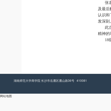
张
及最后
认识和
发深刻
此
精神的
1
湖南师范大学商学院 长沙市岳麓区麓山路36号 410081
网站地图