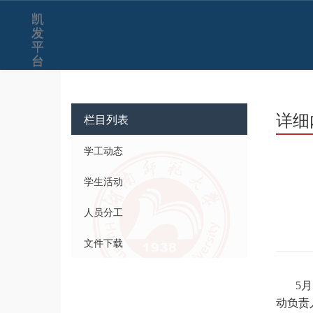
凯
发
平
台
详细
栏目列表
学工动态
学生活动
人员分工
文件下载
5
动负责