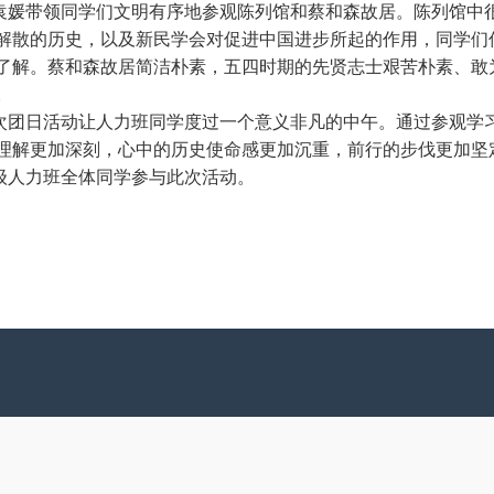
袁媛带领同学们文明有序地参观陈列馆和蔡和森故居。陈列馆中
解散的历史，以及新民学会对促进中国进步所起的作用，同学们
了解。蔡和森故居简洁朴素，五四时期的先贤志士艰苦朴素、敢
。
次团日活动让人力班同学度过一个意义非凡的中午。通过参观学
理解更加深刻，心中的历史使命感更加沉重，前行的步伐更加坚
8级人力班全体同学参与此次活动。