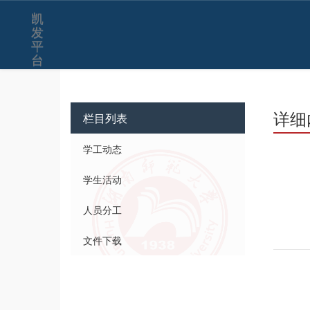
凯
发
平
台
详细
栏目列表
学工动态
学生活动
人员分工
文件下载