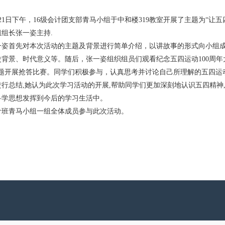
月21日下午，16级会计团支部青马小组于中和楼319教室开展了主题为“
组长张一姿主持.
一姿首先对本次活动的主题及背景进行简单介绍，以讲故事的形式向小组
史背景、时代意义等。随后，张一姿组织组员们观看纪念五四运动100周年
为题开展抢答比赛。同学们积极参与，认真思考并讨论自己所理解的五四运
行总结,她认为此次学习活动的开展,帮助同学们更加深刻地认识五四精神
科学思想发挥到今后的学习生活中。
会计班青马小组一组全体成员参与此次活动。