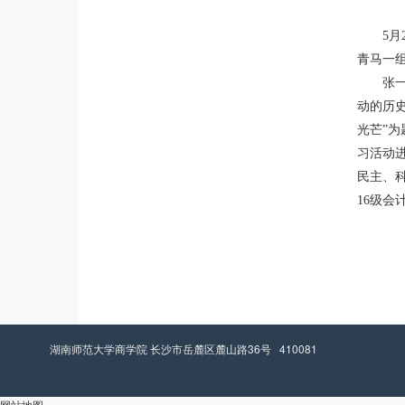
5
青马一组
张
动的历
光芒”
习活动进
民主、
16级
湖南师范大学商学院 长沙市岳麓区麓山路36号 410081
网站地图