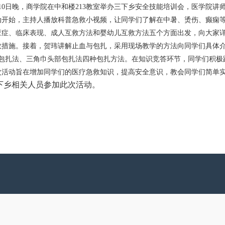
月10日晚，商学院在中和楼213教室举办三下乡安全技能培训会，医学院
动开始，主持人播放科普急救小视频，让同学们了解在中暑、烫伤、癫痫
应症、临床表现、成人互救方法和婴幼儿互救方法五个方面出发，向大家
救措施。接着，贺玮讲解止血与包扎，采用现场教学的方法向同学们具体
字包扎法、三角巾头部包扎法四种包扎方法。在知识竞答环节，同学们积极
次活动旨在增加同学们的医疗急救知识，提高安全意识，教会同学们简单
下乡相关人员参加此次活动。