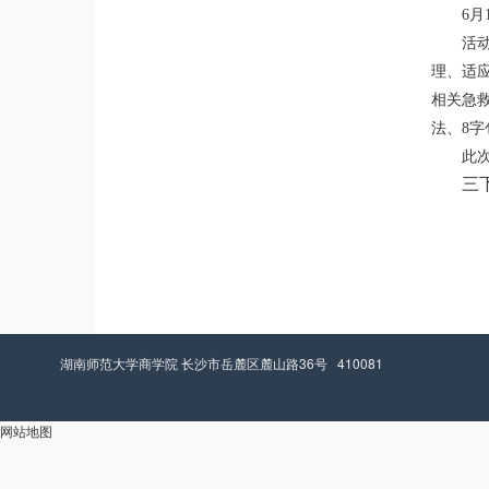
6
活
理、适
相关急
法、8
此
三
湖南师范大学商学院 长沙市岳麓区麓山路36号 410081
网站地图