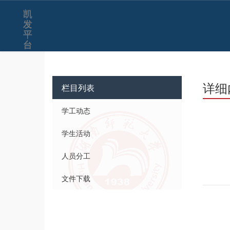
凯
发
平
台
详细
栏目列表
学工动态
学生活动
人员分工
文件下载