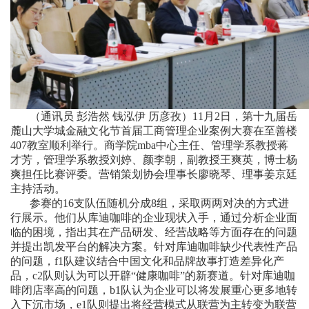
（通讯员
彭浩然
钱泓伊
历彦孜）11月2日，
第十九届岳
麓山大学城金融文化节首届工商管理企业案例大赛在
至善楼
407教室
顺利举行。
商学院mba中心主任、管理学
系教授蒋
才芳，管理学系教授刘婷、颜李朝，副教授王爽英，博士杨
爽担任比赛评委。营销策划协会理事长廖晓琴、理事姜京廷
主持活动。
参赛的16支队伍随机分成8
组，采取两两对决的方式进
行展示。他们从库迪咖啡的企业现状入手，通过分析企业面
临的困境，指出其在产品研发、经营战略等方面存在的问题
并提出凯发平台的解决方案。针对库迪咖啡缺少代表性产品
的问题，f1队建议结合中国文化和品牌故事打造差异化产
品，c2队则认为可以开辟“健康咖啡”的新赛道。针对库迪咖
啡闭店率高的问题，b1队认为企业可以将发展重心更多地转
入下沉市场，e1队则提出将经营模式从联营为主转变为联营