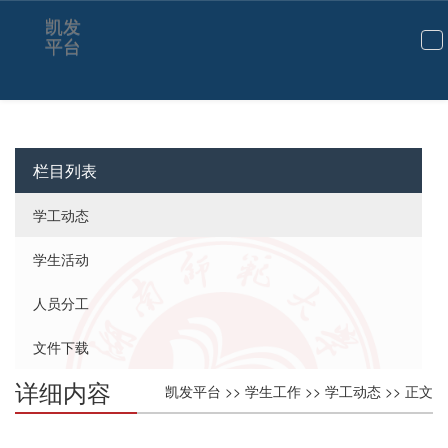
凯发
平台
切
换
导
航
栏目列表
学工动态
学生活动
人员分工
文件下载
详细内容
凯发平台
>>
学生工作
>>
学工动态
>> 正文