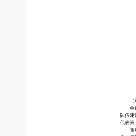
（
会
队伍建
代表第
随