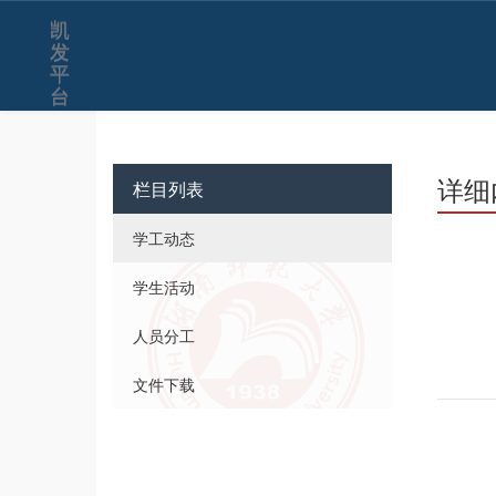
凯
发
平
台
详细
栏目列表
学工动态
学生活动
人员分工
文件下载