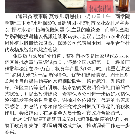
（通讯员
蔡雨昕
莫筱凡
唐思佳）7月17日上午，商学院
暑期“三下乡”水稻保险项目调研团同监利市农业农村局举办
以“探讨水稻种植与保险问题”为主题的座谈会。商学院金融
学系副教授谢楠以视频连线形式参加会议，监利市农业农村
局种植业股股长张良敏、保险公司代表周玉国、嘉润合作社
代表杨永智出席此次会议。
张良敏向成员们介绍道，监利市不仅是国家现代农业示
范区首批改革与建设试点县，还是全国水稻第一县，种植面
积常年稳定在260万亩，粮食年产量为130万吨。他重点讲述
了“监利大米”这一品牌的特色、优势和建设情况。周玉国对
监利市目前提供购买的水稻保险险种、赔付标准、理赔程
序、保险宣传等进行讲解。杨永智简要说明合作社目前的经
营状况，并提出改进建议，希望保险公司进一步做好水稻保
险的凯发平台的售后服务。谢楠对各位领导、代表的出席表
示感谢，并总结了水稻保险研究对乡村振兴工作起到的积极
作用。会议结束，在场参会人员于监利市政府合影留念。
此次会议加深了调研团成员对水稻保险制度的认识，有
助于政府相关部门和调研团达成共识，推动调研工作进一步
落实。