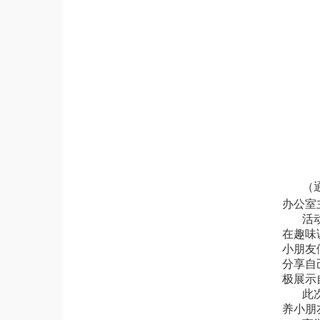
（
办公室
活
在趣味
小朋友
分享自
极展示
此
养小朋