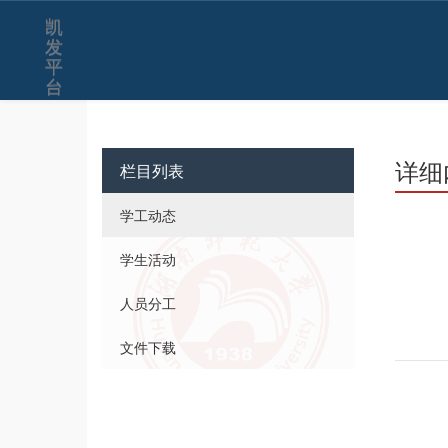
凯
发
平
台
详细
栏目列表
学工动态
学生活动
人员分工
文件下载