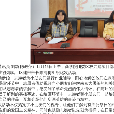
通讯员
刘颖
陈毅萍）
12
月
日上午，商学院团委区校共建项目部
16
主任邓凤、区建部部长陈海梅组织此次活动。
动伊始，志愿者为小朋友们进行作业辅导，耐心地解答他们在课
课堂环节中，志愿者借助视频向小朋友们讲解南京大屠杀的相关
们从志愿者的讲解中，感受到了革命先烈的伟大情怀。在随后的
己了解到的英雄事迹。在绘画环节中，志愿者和小朋友们一起绘
自己的作品，互相介绍他们所画英雄的事迹与精神。
次活动不仅拓宽了小朋友们的视野，让他们了解到有关公祭日的
友们的爱国主义精神。同时也鼓励志愿者以先烈为榜样，在日常