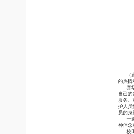
（
的热情
赛
自己的
服务。
护人员
员的身
一
神信念
校