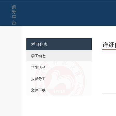
凯
发
平
台
详细
栏目列表
学工动态
学生活动
人员分工
文件下载