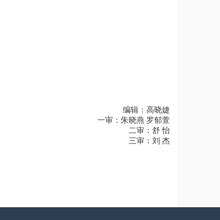
编辑：高晓婕
一审：
朱晓燕
罗郁萱
二审：舒 怡
三审：刘 杰