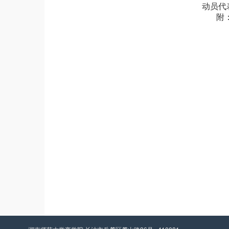
动员代
附