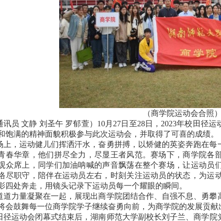
（商学院运动会合照
通讯员
文静
刘圣午
罗郁萱
）
10
月27日至28日，2023
年校田径运
和饱满的精神面貌积极参与此次运动会，并取得了可喜的成绩。
场上，运动健儿们挥洒汗水，奋勇拼搏，以矫健的英姿奔跑在每
青春华章，他们拼尽全力，尽显王者风范。赛场下，商学院各
观众席上，同学们加油呐喊的声音飘荡在整个赛场，让运动员
恪尽职守，陪伴在运动员左右，时刻关注运动员的状态，为运
影四处奔走，用镜头记录下运动员每一个耀眼的瞬间。
道道力量凝聚在一起，展现出商学院团结合作、自强不息、勇攀
将会鼓舞每一位商学院学子继续奋勇向前，为商学院的发展贡献
田径运动会闭幕式结束后，湖南师范大学副校长刘子兰、商学院