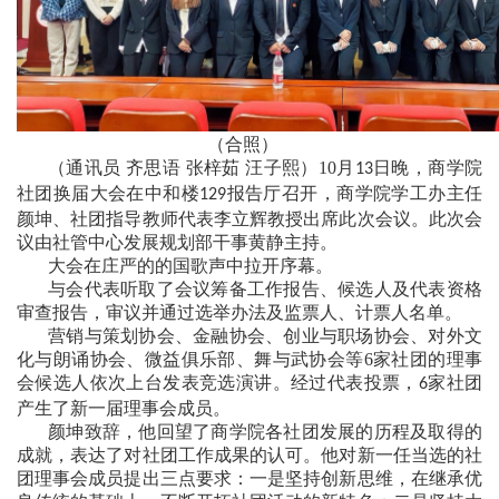
（合照）
（通讯员 齐思语 张梓茹 汪子熙）10月
日晚，商学院
13
社团换届大会在中和楼
报告厅召开，商学院学工办主任
129
颜坤、社团指导教师代表李立辉教授出席此次会议。此次会
议由社管中心发展规划部干事黄静主持。
大会在庄严的的国歌声中拉开序幕。
与会代表听取了会议筹备工作报告、候选人及代表资格
审查报告，审议并通过选举办法及监票人、计票人名单。
营销与策划协会、金融协会、创业与职场协会、对外文
化与朗诵协会、微益俱乐部、舞与武协会等6家社团的理事
会候选人依次上台发表竞选演讲。经过代表投票，
家社团
6
产生了新一届理事会成员。
颜坤致辞，他回望了商学院各社团发展的历程及取得的
成就，表达了对社团工作成果的认可。他对新一任当选的社
团理事会成员提出三点要求：一是坚持创新思维，在继承优