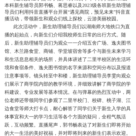
本科新生辅导员郭书畅、蒋思睿以及2023级各班新生助理辅
导员们利用抖音直播平台开展“遇见商院，预见未来”抖音直
播活动，带领新生和观众们线上探校，云游美丽校园。
此次活动中，新生助理辅导员们以湖南师大地铁口为直
播的起始点，向新生们介绍我校师生日常的出行方式。随
后，新生助理辅导员们为观众一一介绍五舍广场、逸夫图书
馆、木兰路食堂、商铺、学堂坡宿舍等多个与新生未来学习
和生活息息相关的场所，并具体讲述了二里半校区的生活环
境和食宿条件、逸夫图书馆的名字来源和空间分布以及报道
注意事项等。镜头转至中和楼，新生助理辅导员李雯向观众
们展示了商学院内部的教学环境，并细致讲解了商学院的学
科建设、专业发展等基本情况。在与弹幕的热烈互动中，两
位老师还带领同学们参观了二里半校门、校碑、桃子湖、江
边食堂等师大打卡点，耐心解答了同学们关于新生入学的具
体事宜和大一的学习生活等各个方面的疑问，全程气氛活
跃，互动频繁。直播尾声，郭书畅表达了对新生们即将开始
的大一生活的美好祝福，并对即将到来的新生们表示欢迎。