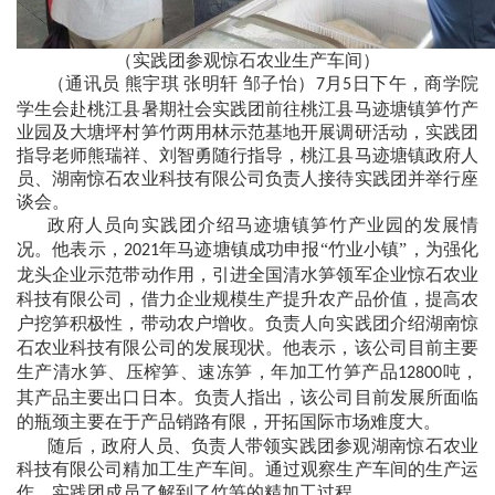
（实践团参观惊石农业生产车间）
（通讯员
熊宇琪
张明轩
邹子怡）
月
日下午，商学院
7
5
学生会赴桃江县暑期社会实践团前往桃江县马迹塘镇笋竹产
业园及大塘坪村笋竹两用林示范基地开展调研活动，实践团
指导老师熊瑞祥、刘智勇随行指导，桃江县马迹塘镇政府人
员、湖南惊石农业科技有限公司负责人接待实践团并举行座
谈会。
政府人员向实践团介绍马迹塘镇笋竹产业园的发展情
况。他表示，
年马迹塘镇成功申报“竹业小镇”，为强化
2021
龙头企业示范带动作用，引进全国清水笋领军企业惊石农业
科技有限公司，借力企业规模生产提升农产品价值，提高农
户挖笋积极性，带动农户增收。负责人向实践团介绍湖南惊
石农业科技有限公司的发展现状。他表示，该公司目前
主要
生产
清水笋、压榨笋、速冻笋，年加工竹笋产品
吨，
12800
其产品主要出口日本。负责人指出，该公司目前发展所面临
的瓶颈主要在于产品销路有限，开拓国际市场难度大。
随后，政府人员、负责人带领
实践团
参观
湖南惊石农业
科技有限公司精加工生产车间
。通过观察生产车间的生产运
作，实践团成员了解到了竹笋的精加工过程。