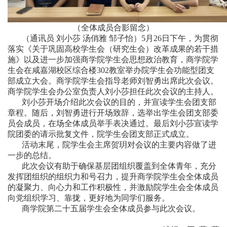
（全体成员合影留念）
（通讯员
刘小莎
汤俏雅
邹子怡）5月26日下午，为贯彻
落实《关于巩固高校学生会（研究生会）改革成果的若干措
施》以及进一步加强商学院学生会思想政治教育，商学院学
生会在咸嘉湖校区综合楼302教室举办院学生会功能型团支
部成立大会。商学院学生会指导老师刘智勇出席此次会议。
商学院学生会办公室负责人刘小莎担任此次会议的主持人。
刘小莎开场介绍此次会议的目的，并宣读学生会团支部
章程。随后，刘智勇进行开场致辞，选举出学生会团支部委
员会成员，在场全体成员举手表决通过。最后刘小莎宣读学
院团委的请示批复文件，院学生会团支部正式成立。
活动末尾，院学生会主席贺玥对会议的主要内容做了进
一步的总结。
此次会议有助于确保基层团组织覆盖到全体青年，充分
发挥团组织的组织力和号召力，提升商学院学生会全体成员
的凝聚力、向心力和工作积极性，并激励院学生会全体成员
向党组织学习、靠拢，更好地为同学们服务。
商学院第二十五届学生会全体成员参与此次会议。