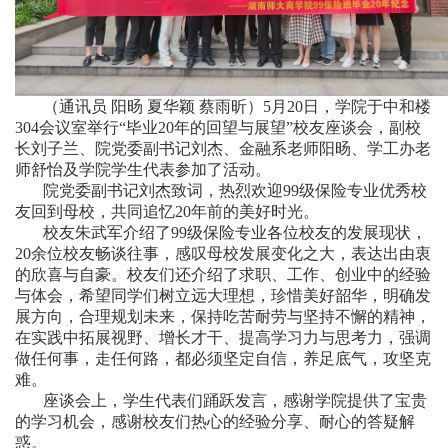
（通讯员 阳旸 夏华颖 蔡雨昕）5月20日，学院于中和楼
304会议室举行“毕业20年的回望与展望”校友座谈会，副校
长刘子兰、院党委副书记刘杰、金融系老师阳旸、学工办老
师舒怡及学院学生代表参加了活动。
院党委副书记刘杰致词，热烈欢迎99级保险专业优秀校
友回到母校，共同追忆20年前的美好时光。
校友朱武军介绍了99级保险专业各位校友的发展现状，
20余位校友畅谈往事，感叹母校发展变化之大，表达出由衷
的欣喜与自豪。校友们还介绍了求职、工作、创业中的经验
与体会，希望同学们树立远大理想，珍惜美好韶华，明确发
展方向，合理规划未来，保持吃苦耐劳与坚持不懈的精神，
在实践中拓展视野、增长才干、提高学习力与思考力，强调
做任何事，走任何路，都必须坚定自信，养足底气，攻坚克
难。
座谈会上，学生代表们踊跃发言，感谢学院提供了宝贵
的学习机会，感谢校友们热心的经验分享、耐心的答疑解
惑。