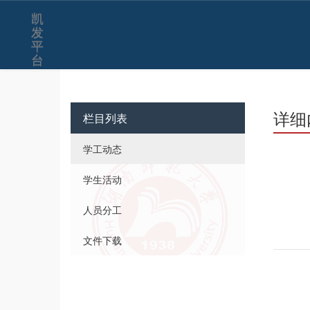
凯
发
平
台
详细
栏目列表
学工动态
学生活动
人员分工
文件下载