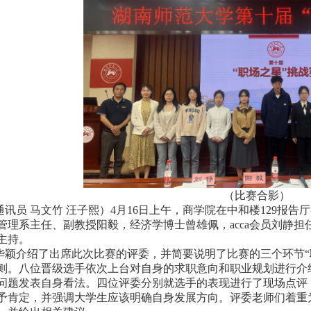
（比赛合影）
通讯员
马文竹
汪子熙）
4月16日上午，商学院在中和楼129报告厅
管理系主任、副教授阳毅，经济学博士曾雄佩，
acca会员刘
主持。
华颖介绍了出席此次比赛的评委，
并简要说明了比赛的三个环节
则。八位晋级选手依次上台对自身的求职意向和职业规划进行介
问题发表自身看法。四位评委分别就选手的表现进行了现场点评
予肯定，并强调大学生应该明确自身发展方向。评委老师们着重