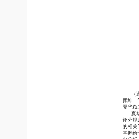
（
颜坤，
夏华颖
夏
评分规
的相关
掌握给