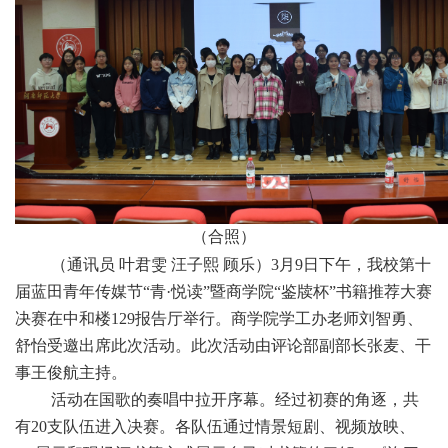
（合照）
（通讯员 叶君雯 汪子熙 顾乐）3月9日下午，我校第十
届蓝田青年传媒节“青·悦读”暨商学院“鉴牍杯”书籍推荐大赛
决赛在中和楼129报告厅举行。商学院学工办老师刘智勇、
舒怡受邀出席此次活动。此次活动由评论部副部长张麦、干
事王俊航主持。
活动在国歌的奏唱中拉开序幕。经过初赛的角逐，共
有20支队伍进入决赛。各队伍通过情景短剧、视频放映、