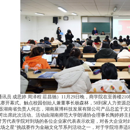
通讯员 成思婷 周泽程 莊昌驰）11月29日晚，商学院在至善楼2
战赛开幕式。触点校园创始人兼董事长杨森林，58到家人力资源
器湖南省负责人何志，湖南展博科技发展有限公司产品总监于文寅
芳出席此次活动。活动由湖南师范大学朗诵协会理事长陶婷婷主
才芳代表学院对到场的各位企业家代表表示欢迎，对各大企业对此
职场之星”挑战赛作为金融文化节系列活动之一，对于学院培养适