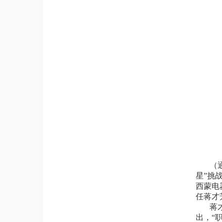
（
星”挑
西蒙电
任蒋才
蒋
出，“