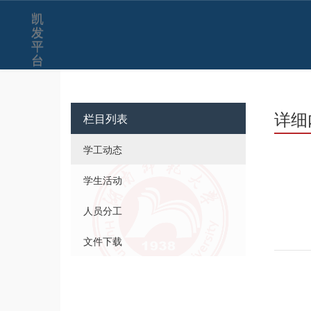
凯
发
平
台
详细
栏目列表
学工动态
学生活动
人员分工
文件下载