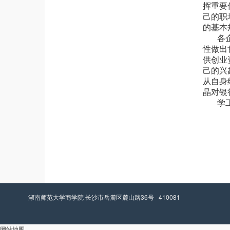
挥重要
己的职
的基本
各
性做出
供创业
己的兴
从自身
晶对银
学
湖南师范大学商学院 长沙市岳麓区麓山路36号 410081
网站地图