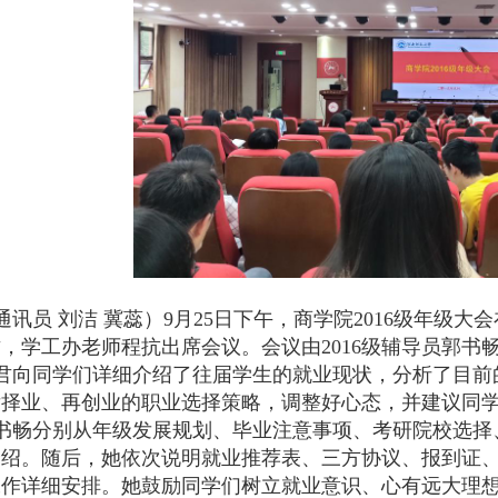
通讯员 刘洁 冀蕊）
9
月
25
日下午，商学院
2016
级年级大会
君，学工办老师程抗出席会议。会议由
2016
级辅导员郭书
君向同学们详细介绍了往届学生的就业现状，分析了目前的
后择业、再创业的职业选择策略，调整好心态，并建议同
书畅分别从年级发展规划、毕业注意事项、考研院校选择
介绍。随后，她依次说明就业推荐表、三方协议、报到证
工作详细安排。她鼓励同学们树立就业意识、心有远大理