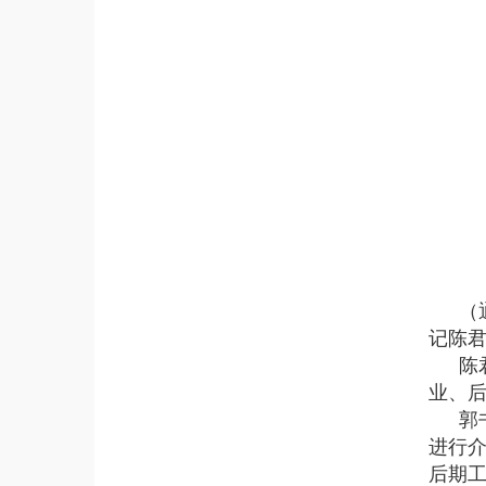
（
记陈
陈
业、
郭
进行
后期