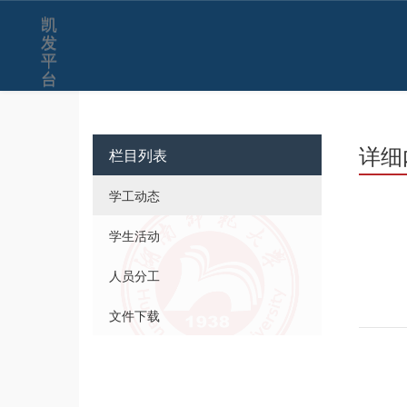
凯
发
平
台
详细
栏目列表
学工动态
学生活动
人员分工
文件下载