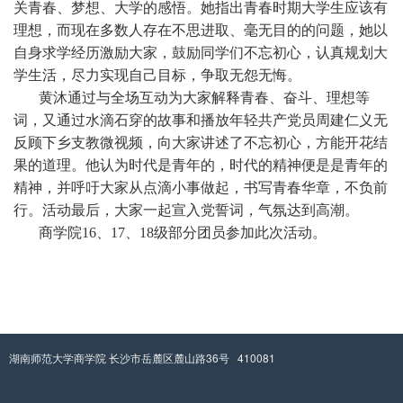
关青春、梦想、大学的感悟。她指出青春时期大学生应该有
理想，而现在多数人存在不思进取、毫无目的的问题，她以
自身求学经历激励大家，鼓励同学们不忘初心，认真规划大
学生活，尽力实现自己目标，争取无怨无悔。
黄沐通过与全场互动为大家解释青春、奋斗、理想等
词，又通过水滴石穿的故事和播放年轻共产党员周建仁义无
反顾下乡支教微视频，向大家讲述了不忘初心，方能开花结
果的道理。他认为时代是青年的，时代的精神便是是青年的
精神，并呼吁大家从点滴小事做起，书写青春华章，不负前
行。活动最后，大家一起宣入党誓词，气氛达到高潮。
商学院16、17、18级部分团员参加此次活动。
湖南师范大学商学院 长沙市岳麓区麓山路36号 410081