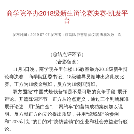
商学院举办2018级新生辩论赛决赛-凯发平
台
发布时间：2019-07-07 发布者：莊昌驰 廉雪洁 尚文琪 查看次数：次
（总结点评环节）
（合影留念）
11月5日晚，商学院在里仁楼116教室举办2018级新生辩
论赛决赛，商学院团委书记、18级辅导员颜坤出席此次比
赛。正方为18级金融班，反方为18级国贸班。
双方围绕“中国式烧钱营销是不是可取的竞争手段”展开
辩论。开篇陈词环节，正方从论点定义，通过三个判断标准
展开论述，用“脑白金”、“网约车”的营销成功案例加以说
明。反方就正方的立论提出质疑，并用“烧钱战”的惨例
和“2035计划”的目的对“烧钱营销”的企业和社会效益进行驳
论。