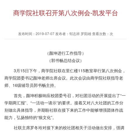
商学院社联召开第八次例会-凯发平台
发布时间：2019-07-07 发布者：邹志祥 罗阳雄 查看次数：次
（颜坤进
行
工作指导）
（郭书畅总结会议）
3月15日下午，
商学院社联
在里仁楼115教室举行第八次例会，
商学院团委书记颜坤老师出席会议。
此次会议
由商学院社联指导老
师、16级辅导员郭书畅主持。
首先，颜坤积极响应校团委号召，对社团活动的开展提出了“一
学期两汇报”、“一活动一请示”的要求。接着又对八大社团的工作分
别做出具体指导，并期盼社联在接下来的工作中能够增强团体作战
能力，
弘扬独特的“狼文化”
。
社联主席罗冬玲对接下来的校社团相关子活动做出安排，
强调