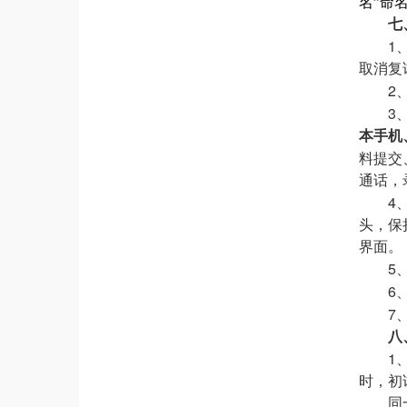
名”命
七
1
取消复
2
3
本
手机
料提交
通话，
4
头，保
界面。
5
6
7
八
1
时，初
同