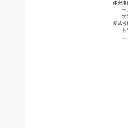
体安排
一
学
复试考
各
二