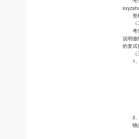
考
sxyzs
资
（
考
说明缴
的复试
（
1
2
物