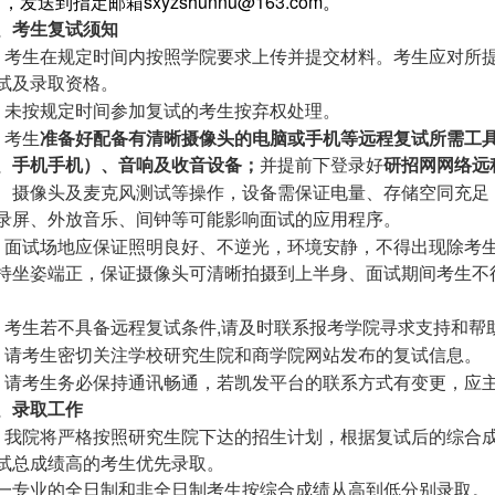
sxyzshunnu@163.com
名，发送到指定邮箱
。
、考生复试须知
、考生在规定时间内按照学院要求上传并提交材料。考生应对所
试及录取资格。
、未按规定时间参加复试的考生按弃权处理。
、考生
准备好配备有清晰摄像头的电脑或手机等远程复试所需工
、手机
手机）、音响及收音设备；
并提前下登录好
研招网网络远
、摄像头及麦克风测试等操作，设备需保证电量、存储空同充足
录屏、外放音乐、间钟等可能影响面试的应用程序。
、面试场地应保证照明良好、不逆光，环境安静，不得出现除考
持坐姿端正，保证摄像头可清晰拍摄到上半身、面试期间考生不
,
、考生若不具备远程复试条件
请及时联系报考学院寻求支持和帮
、请考生密切关注学校研究生院和商学院网站发布的复试信息。
、请考生务必保持通讯畅通，若凯发平台的联系方式有变更，应
、录取工作
、我院将严格按照研究生院下达的招生计划，根据复试后的综合
试总成绩高的考生优先录取。
一专业的全日制和非全日制考生按综合成绩从高到低分别录取。