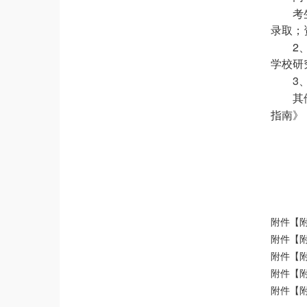
考
录取；
2
学校研
3
其
指南》
附件【
附件【
附件【
附件【
附件【