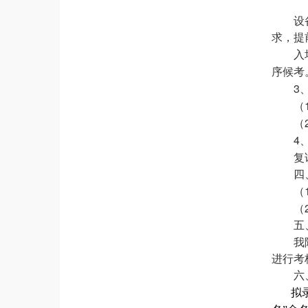
设
求，提
入
序候考
3
（
（
4
复
四
（
（
五
我
进行考
六
拟