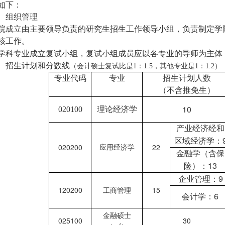
如下：
、组织管理
院成立由主要领导负责的研究生招生工作领导小组，负责制定学
核工作。
学科专业成立复试小组，复试小组成员应以各专业的导师为主体
、招生计划和分数线
（会计硕士复试比是
1
：
1.5
，其他专业是
1
：
1.2
）
专业代码
专业
招生计划人数
（不含推免生）
10
020100
理论经济学
产业经济经和
区域经济学：
020200
22
应用经济学
金融学（含保
13
险）：
9
企业管理：
120200
15
工商管理
6
会计学：
金融硕士
025100
30