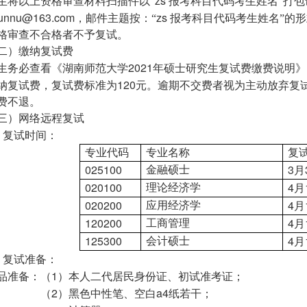
zs
生将以上资格审查材料扫描件以“
报考科目代码
考生姓名”打包
hunnu@163.com
zs
，邮件主题按：“
报考科目代码
考生姓名”的
格审查不合格者不予复试。
二）缴纳复试费
2021
生务必查看《湖南师范大学
年硕士研究生复试费缴费说明》
120
纳复试费，复试费标准为
元。逾期不交费者视为主动放弃复
费不退。
三）网络远程复试
、复试时间：
专业代码
专业名称
复
025100
3
金融硕士
月
020100
4
理论经济学
月
020200
4
应用经济学
月
120200
4
工商管理
月
125300
4
会计硕士
月
、复试准备：
1
品准备：（
）本人二代居民身份证、初试准考证；
2
a4
（
）黑色中性笔、空白
纸若干；