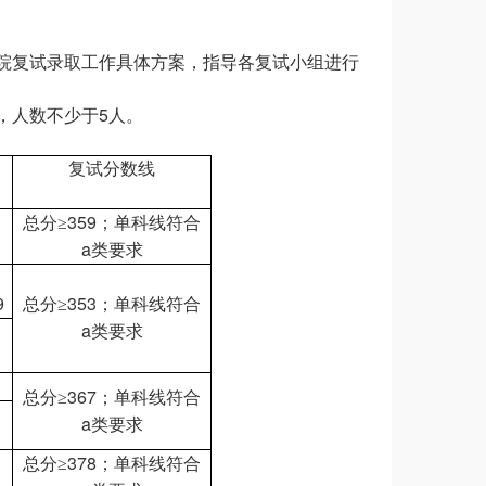
院复试录取工作具体方案，指导各复试小组进行
5
，人数不少于
人。
复试分数线
359
总分
≥
；单科线符合
a
类要求
9
353
总分
≥
；单科线符合
a
类要求
367
总分
≥
；单科线符合
a
类要求
378
总分
≥
；单科线符合