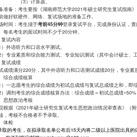
3
（
）计算器。
2021
备准备：考生要按《湖南师范大学
年硕士研究生复试指南》
前做好软硬件、网络、复试场地的准备工作。
45
场时间：考生须于
考前
分钟
登录复试平台，完成身份认证，查
20
。每名考生的面试时间不少于
分钟。
、复试内容
1
）外语听力和口语水平测试。
2
）专业素质和综合能力测试、专业知识测试（其中会计硕士、
、复试成绩
220
20
试成绩满分
分，其中外语听力和口语测试成绩
分，专业素
、综合成绩核算
1
）一志愿考生的综合成绩为初试总成绩与复试总成绩之和，即
2
50
）调剂考生的综合成绩核算办法：综合成绩＝初试总成绩×
、思想政治考核
2021
院根据《
年硕士研究生复试考生思想政治情况审查表》（附
核，考核不合格者不予录取。
、体检
15
录取的考生，在拟录取名单公布后
天内将二级以上医院出具的