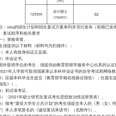
mf
（
）
会计硕士
32
125300
mpacc
（
）
注：
mba
的招生计划和招生复试方案单列并另行发布（前期已发
、复试程序和相关要求
一）资格审查。
生须提供以下材料（材料均为扫描件）：
1
）本人有效身份证正反面。
2
）毕业证书。
国外获得学位的考生，须提供由教育部留学服务中心出具的认证
2021
年入学前可取得国家承认本科毕业证书的自学考试和网络教
3
）应届本科毕业生提交《教育部学籍在线验证报告》；往届生
报告》）。
4
）初试准考证。
5
2021
）《
年硕士研究生复试考生思想政治情况审查表》。
6
）报考“退役大学生士兵计划”的考生须提交本人的《男（女）
7
）本人亲笔签名的《诚信复试承诺书》（见附件5）。