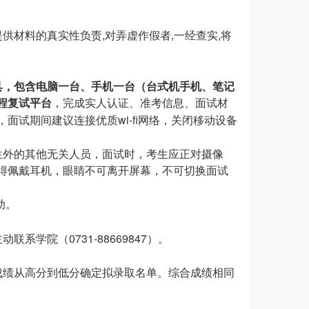
,
,
,
提供材料的真实性负责
对弄虚作假者
一经查实
将
具，包含电脑一台、手机一台（台式机
手机、笔记
程复试平台
，完成实人认证、准考信息、面试材
wi-fi
，面试期间建议连接优质
网络，关闭移动设备
生外的其他无关人员，面试时，考生应正对摄像
得佩戴耳机，眼睛不可离开屏幕，不可切换面试
助。
0731-88669847
主动联系学院（
）。
成绩从高分到低分确定拟录取名单。综合成绩相同