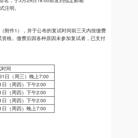
3
29
18:00
命名，于
月
日
前发到指定邮箱
形式注明。
1
（附件
），并于公布的复试时间前三天内按缴费
试资格。缴费后因各种原因未参加复试者，已支付
试时间
31
7:00
日（周三）晚上
1
2:00
日（周四）下午
1
2:00
日（周四）下午
1
2:00
日（周四）下午
1
7:00
日（周四）晚上