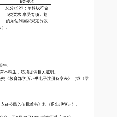
a
类要求
229
总分
≥
；单科线符合
a
;
类要求
享受专项计划
的须达到国家规定分数
布）。
报告。
育本科生，还须提供相关证明。
提交《教育部学历证书电子注册备案表》（或《学
性应征公民入伍批准书》和《退出现役证》。