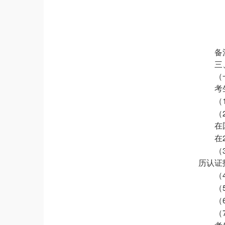
备
三
（
考
（
（
在
在
（
历认证
（
（
（
（