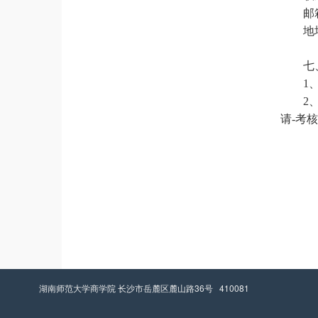
邮
地
七
1
2
请-考
湖南师范大学商学院 长沙市岳麓区麓山路36号 410081