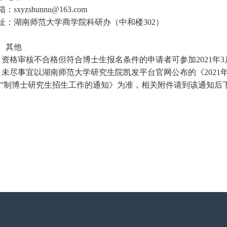
箱：
sxyzshunnu@163.com
址：湖南师范大学商学院科研办（中和楼
302）
、其他
、资格审核不合格但符合博士生报名条件的申请者可参加202
1
年
3
、未尽事宜以湖南师范大学研究生
院凯发平台官网公布
的
《
202
1
核”制博士研究生招生工作的通知》
为准
，相关附件请到该通知后