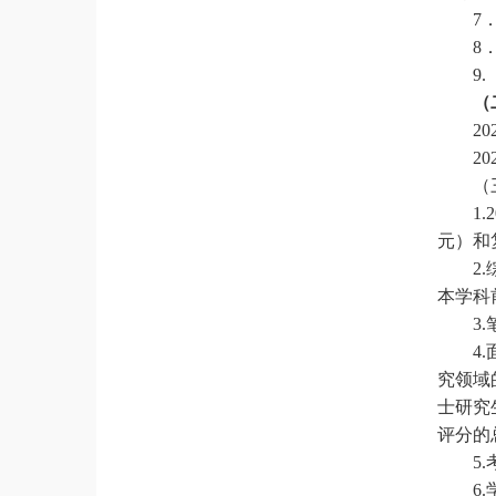
7
8
9
（
20
20
（
1
元）和
2
本学科
3
4
究领域
士研究
评分的
5
6