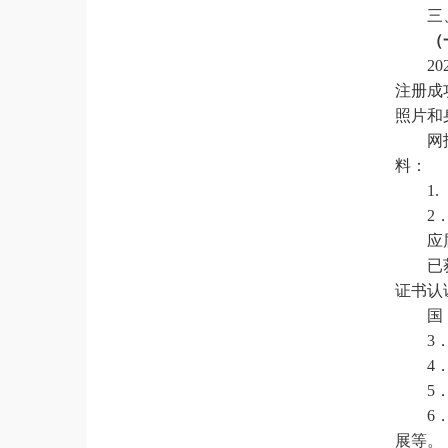
三
（
2
注册成
照片和
网
料：
1
2
应
已
证书认
国
3
4
5
6
展等。