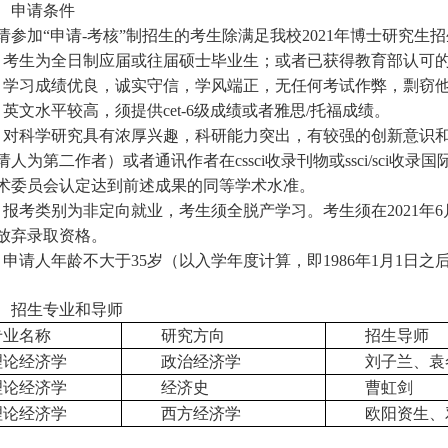
、申请条件
请参加
“申请
-
考核
”制招生的考生除满足我校
202
1
年博士研究生招
、考生为全日制应届或往届硕士毕业生；或者已获得教育部认可
、学习成绩优良，诚实守信，学风端正，无任何考试作弊，剽窃
、英文水平较高，须提供cet-6级成绩或者雅思/托福成绩。
、对科学研究具有浓厚兴趣，科研能力突出，有较强的创新意识
请人为第二作者）或者通讯作者在
cssci收录刊物或ssci/s
术委员会认定达到前述成果的同等学术水准。
、报考类别为非定向就业，考生须全脱产学习。考生须在202
1
年
放弃录取资格。
、申请人年龄不大于35岁（以入学年度计算，即198
6
年
1月1日之
、
招生专业和导师
专业名称
研究方向
招生导师
理论经济学
政治经济学
刘子兰、袁
理论经济学
经济史
曹虹剑
理论经济学
西方经济学
欧阳资生、