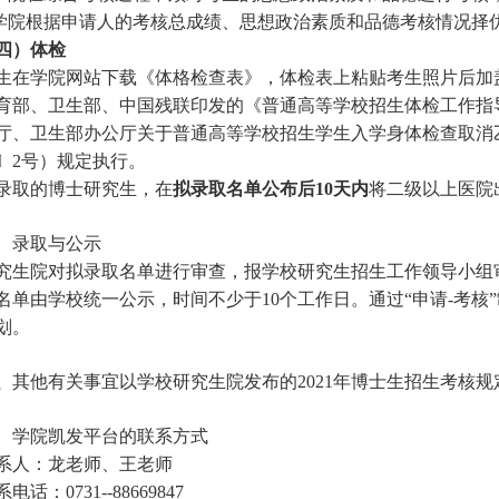
.学院根据申请人的考核总成绩、思想政治素质和品德考核情况择
四）体检
生在学院
网站下载
《体格检查表》，体检表上粘贴考生照片后加
育部、卫生部、中国残联印发的《普通高等学校招生体检工作指
厅、卫生部办公厅关于普通高等学校招生学生入学身体检查取消
0〕2号）规定执行。
录取的博士研究生，在
拟录取名单公布后
10天内
将二级以上医院
、录取与公示
究生院对拟录取名单进行审查，报学校研究生招生工作领导小组
名单由学校统一公示，时间不少于10个工作日。通过“申请-考核”
划。
、
其他有关事宜以学校研究生院发布的
202
1
年博士生招生考核规
、学院凯发平台的联系方式
系人：龙老师、王老师
系电话：
0731--88669847