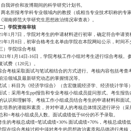
．自我评价和攻博期间的科学研究计划书。
．两名所报考学科专业领域内的教授（或相当专业技术职称的专
. 《湖南师范大学研究生思想政治情况审查表》。
二）学院资格审核
21年1月7日
，学院对考生的申请材料进行初审，确定符合申请资
21年1月
8
日，初审合格考生名单由学院在本院网站公示，时间不
三）
学院综合考核
.2021年1月14日-16日，学院考核工作小组对考生进行综合考核
复试费（120元）。
.综合考核采取面试与笔试相结合的方式进行。考核内容包括考查
前沿领域及最新研究动态的掌握情况等。
.笔试：科目为《经济学综合》（含宏微观经济学、经济统计学等）
.面试：采用考生ppt报告和专业考核小组成员提问形式。考生报
的认识和理解等。考核工作小组成员结合考生的申请材料和面试
生培养的潜能和素质，并对申请人的考核总体情况进行评分（采用
总和÷考核小组成员人数。面试成绩低于60分的不予录取。
.考生的考核总成绩=笔试成绩×
3
0% 面试成绩×
7
0%，考核总成绩低
.学院在综合考核过程中须对考生的思想政治素质和品德进行考核