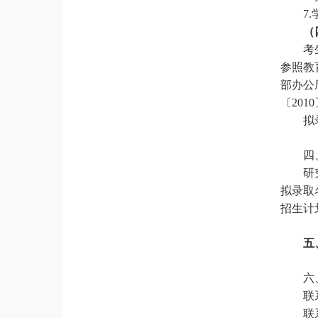
7
（
考
参照教
部办公
〔201
拟
四
研
拟录取
招生计
五
六
联
联