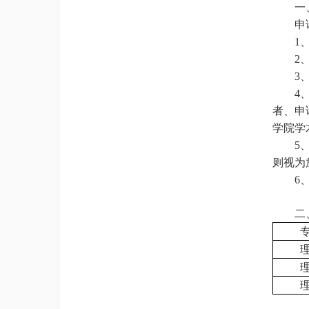
一
申
1
2
3
4
者、申
学院学
5
则视为
6
二