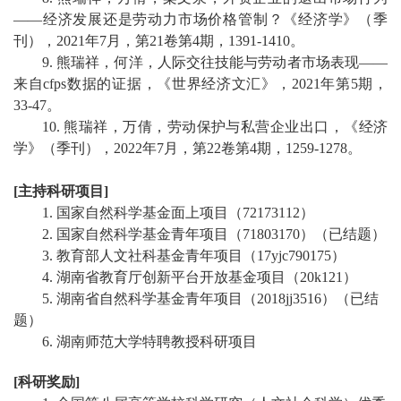
——经济发展还是劳动力市场价格管制？《经济学》（季
刊），
2021
年
7
月，第
21
卷第
4
期，
1391-1410
。
9
.
熊瑞祥，何洋，人际交往技能与劳动者市场表现
——
来自
cfps
数据的证据，《世界经济文汇》，
2
021
年第
5
期，
3
3-47
。
1
0.
熊瑞祥，万倩，劳动保护与私营企业出口，《经济
学》（季刊），
2
022
年
7
月，第
2
2
卷第
4
期，
1
259-1278
。
[
主持科研项目
]
1.
国家自然科学基金面上项目（
72173112
）
2.
国家自然科学基金青年项目
（
71803170
）
（已结题）
3.
教育部人文社科基金青年项目（
17yjc790175
）
4.
湖南省教育厅创新平台开放基金项目（
20k121
）
5.
湖南省自然科学基金青年项目（
2018jj3516
）
（已结
题）
6
.
湖南师范大学特聘教授科研项目
[
科研奖励
]