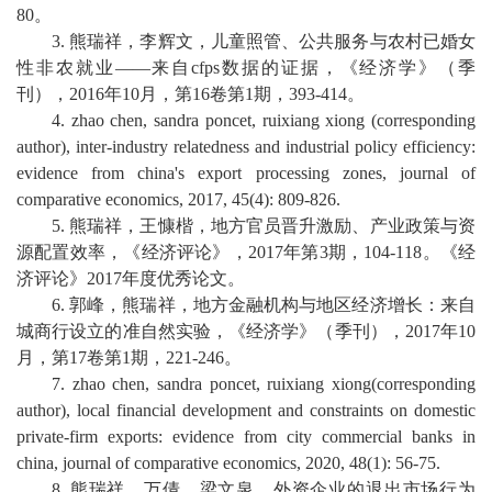
80
。
3.
熊瑞祥，李辉文，儿童照管、公共服务与农村已婚女
性非农就业
——来自
cfps
数据的证据，《经济学》（季
刊），
2016
年
10
月，第
16
卷第
1
期，
393-414
。
4.
zhao chen, sandra poncet, ruixiang xiong (corresponding
author), inter-industry relatedness and industrial policy efficiency:
evidence from china's export processing zones, journal of
comparative economics, 2017, 45(4): 809-826.
5.
熊瑞祥，王慷楷，地方官员晋升激励、产业政策与资
源配置效率，《经济评论》，
2017
年第
3
期，
104-118
。《经
济评论》
2017
年度优秀论文。
6.
郭峰，熊瑞祥，地方金融机构与地区经济增长：来自
城商行设立的准自然实验，《经济学》（季刊），
2017
年
10
月，第
17
卷第
1
期，
221-246
。
7.
zhao chen, sandra poncet, ruixiang xiong(corresponding
author), local financial development and constraints on domestic
private-firm exports: evidence from city commercial banks in
china, journal of comparative economics, 2020, 48(1): 56-75.
8.
熊瑞祥，万倩，梁文泉，外资企业的退出市场行为