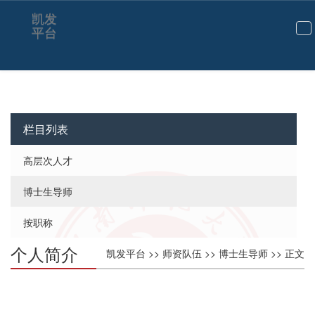
熊瑞祥-凯发平台
凯发
平台
切
换
导
航
栏目列表
高层次人才
博士生导师
按职称
个人简介
凯发平台
>>
师资队伍
>>
博士生导师
>> 正文