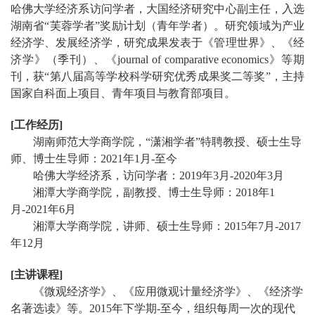
哈佛大学经济系访问学者，大国经济研究中心副主任，
入选
湖南省“芙蓉学者”奖励计划（青年学者）
。研究领域为产业
经济学、发展经济学，研究成果发表于《管理世界》、《经
济学》（季刊）、《journal of comparative economics》等期
刊，获“第八届高等学校科学研究优秀成果奖二等奖”，主持
国家自科面上项目、青年项目与教育部项目。
[
工作经历
]
湖南师范大学商学院，
“潇湘学者”特聘教授、硕士生导
师、博士生导师：
2
021
年
1
月
-
至今
哈佛大学经济系，访问学者：
2
019
年
3
月
-
2020
年
3
月
湘潭大学商学院，副教授、博士生导师：
2
018
年
1
月
-
2021
年
6
月
湘潭大学商学院，讲师、硕士生导师：
2
015
年
7
月
-
2017
年
1
2
月
[
主讲课程
]
《微观经济学》、《应用微观计量经济学》、《经济学
名著选读》等。
2015
年下学期
-
至今，组织每周一次的现代