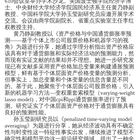
610
会议室举办学术沙龙。美国波士顿学院经济学博
士、中央财经大学经济学院国民经济系主任黄乃静副
教授、中国科学院大学孙玉莹副研究员应邀开展学术
交流。会议由商学院副院长、省重点实验室主任李红
权教授主持。
黄乃静副教授以《资产价格与中国通货膨胀率预
测
——
基于个体上市公司股票价格和机器学习的视
角》为题进行分享，她通过学理分析指出资产价格应
该具有对于通货膨胀和实际经济活动的预测能力，然
而现有实证文献的结果却并不理想。她进一步研究发
现已有文献多采用资产价格加总变量来构建通胀预测
模型，鲜有基于个体层面资产价格变量的预测分析。
但事实上，加总变量和个体变量的信息含量是不同
的。基于此，她聚焦于个体层面公司股票价格，引入
新的机器学习方法
—
变权重套索模型（
varying-weight
lasso model)
，对中国
cpi
和
ppi
通货膨胀率进行了预
测。研究证实了个体层面资产价格对于通货膨胀具有
良好的预测性能。
孙玉莹副研究员以《
penalized time-varying model
averaging
》为题进行分享，她从经济波动具有不确定
性与时变性这一特征性事实出发，继续推进了模型不
确定性和模型平均这一前沿研究领域，提出了一种全