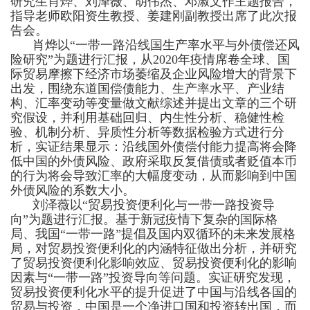
研究生肖烨、刘泽薇、胡伟杰、邓淑文作主题报告，
指导老师欧阳资生教授、姜建刚副教授出席了此次报
告会。
肖烨以“一带一路沿线国生产率水平与外债偿还风
险研究”为题进行汇报，从
2020
年疫情席卷全球、国
际贸易摩擦下经济市场萎缩及企业风险增大的背景下
出发，围绕东道国偿债能力、生产率水平、产业结
构、汇率变动等变量做文献综述并提出文章的三个研
究假设，并利用基础回归、内生性分析、稳健性检
验、机制分析、异质性分析等数据检验方式进行分
析，实证结果显示：沿线国外债偿付能力提高将会降
低中国的外债风险、政府采取反复借债或者贬值本币
的行为将会导致汇率的大幅度变动，从而影响到中国
外债风险的系数大小。
刘泽薇以“贸易投资便利化与一带一路投资导
向”为题进行汇报。基于新冠疫情下复杂的国际格
局、我国“一带一路”提倡及国内双循环的未来发展格
局，对贸易投资便利化的内涵特征做出分析，并研究
了贸易投资便利化影响效应、贸易投资便利化的影响
因素与“一带一路”投资导向等问题。实证研究发现，
贸易投资便利化水平的提升促进了中国与沿线各国的
贸易与投资，中国是一个净进口国和投资转出国，而