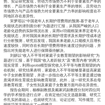
势。实证研究发现，劳动力市场势力不利于全要素生产率的
增长，产品市场势力有利于全要素生产率的增长，且劳动力
市场势力与产品市场势力对全要素生产力率的影响程度在不
同地区存在差异性。
宋梦瑶以“中国老年人长期护理费用的预测
-
基于老年人
失能状态的潜剖面分析”为题进行汇报，从我国严峻的人口
老龄化趋势的实际情况出发，采用
icf
功能框架来界定老年人
失能状态，并对我国未来的长期护理需求及长期护理成本进
行分析预测，研究后发现，我国未来老龄人口规模大且增长
速度较快，同时存在长期护理费用增长速度过快的问题，并
指出对失能老年人进行保障亟待解决。
刘妍以“收入不平等对家庭子女教育期望的影响研究”为
题进行汇报，基于我国“收入差距较大”及“教育内卷”的两大
现实背景，利用
oprobit
模型探究收入不平等与教育期望的内
在机制，研究结果表明，家庭收入不平等能够显著提高家庭
中子女的教育期望，并进一步指出收入不平等主要是通过物
质渴求和生育观念影响教育期望。此外，这一研究关系在母
亲教育程度、子女性别及家庭子女数量方面均存在异质性。
报告会期间，杨柳副教授及戴家武副教授分别对四位同
学的学术报告进行点评，在肯定他们论文选题新颖、研究工
作扎实的基础上，也就研究方法、论证过程、写作规范、汇
报技巧等方面给出了一些建议。