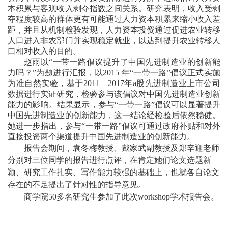
本积累与客观收入剥夺指数之间关系。研究表明，收入受剥
夺程度较高的群体更有可能通过人力资本积累来缩小收入差
距，并且从机制检验发现，人力资本投资通过促进农业转移
人口进入非农部门并实现稳定就业，以达到提升农业转移人
口相对收入的目的。
赵雨以“一带一路倡议提升了中国先进制造业的创新能
力吗？”为题进行汇报，以
2015 年“一带一路”倡议正式实施
为准自然实验，基于2011—2017年a股先进制造业上市公司
数据进行实证研究，检验参与该倡议
对中国先进制造业创新
能力的影响。结果显示，参与“一带一路”倡议可以显著提升
中国先进制造业的创新能力，这一结论经检验后依然稳健。
她进一步指出，参与“一带一路”倡议可通过政府补贴和对外
直接投资两个渠道提升中国先进制造业的创新能力。
报告会期间，袁冬梅教授、戴家武副教授及郑辛迎老师
分别对三位同学的报告进行点评，在肯定她们论文选题新
颖、研究工作扎实、写作能力较强的基础上，也就各自论文
存在的不足提出了针对性的指导意见。
商学院50
多名研究生参加了此次workshop学术报告会。