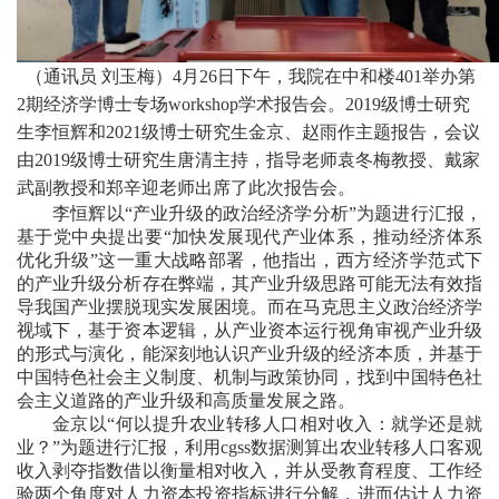
（通讯员 刘玉梅）4月26日下午，我院在中和楼401举办第
2期经济学博士专场workshop学术报告会。2019级博士研究
生李恒辉和2021级博士研究生金京、赵雨作主题报告，会议
由2019级博士研究生唐清主持，指导老师袁冬梅教授、戴家
武副教授和郑辛迎老师出席了此次报告会。
李恒辉以“产业升级的政治经济学分析”为题进行汇报，
基于党中央提出要“加快发展现代产业体系，推动经济体系
优化升级”这一重大战略部署，他指出，西方经济学范式下
的产业升级分析存在弊端，其产业升级思路可能无法有效指
导我国产业摆脱现实发展困境。而在马克思主义政治经济学
视域下，基于资本逻辑，从产业资本运行视角审视产业升级
的形式与演化，能深刻地认识产业升级的经济本质，并基于
中国特色社会主义制度、机制与政策协同，找到中国特色社
会主义道路的产业升级和高质量发展之路。
金京以“何以提升农业转移人口相对收入：就学还是就
业？”为题进行汇报，利用
cgss数据测算出农业转移人口客观
收入剥夺指数借以衡量相对收入，并从受教育程度、工作经
验两个角度对人力资本投资指标进行分解，进而估计人力资