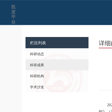
凯
发
平
台
详细
栏目列表
科研动态
科研成果
科研机构
学术沙龙
20
知》（