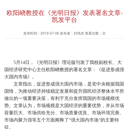
欧阳峣教授在《光明日报》发表署名文章-
凯发平台
发布时间：2019-07-06 发布者：刘伟杰 查看次数：次
5月14日，《光明日报》理论版刊发了我校副校长、大
国经济研究中心主任欧阳峣教授的署名文章：《促进形成强
大国内市场》。
文章指出，促进形成强大国内市场，是党中央根据我国
国情，为推动经济持续稳定发展和提升国民经济整体水平所
做出的一项重要决策，有利于充分发挥我国的市场规模优
势。文章认为，市场规模是大国经济的重要优势，并从市场
容量巨大、市场供给充分、市场质量优良、市场环境完善、
市场内聚力强等五个方面阐释了“强大国内市场”的主要特
征。