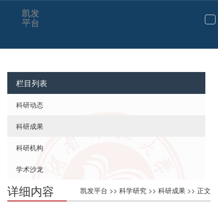
凯发
平台
切
换
导
航
栏目列表
科研动态
科研成果
科研机构
学术沙龙
详细内容
凯发平台
>>
科学研究
>>
科研成果
>> 正文