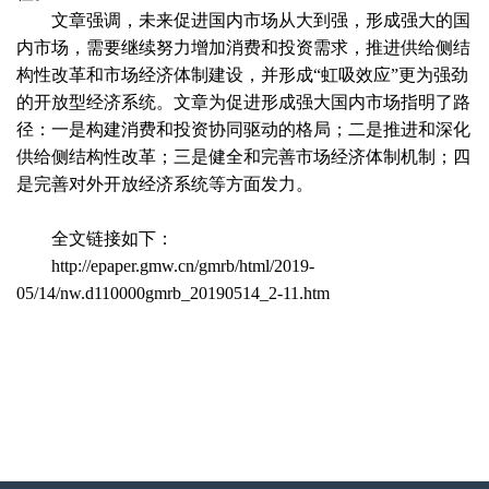
文章强调，未来促进国内市场从大到强，形成强大的国
内市场，需要继续努力增加消费和投资需求，推进供给侧结
构性改革和市场经济体制建设，并形成“虹吸效应”更为强劲
的开放型经济系统。文章为促进形成强大国内市场指明了路
径：一是构建消费和投资协同驱动的格局；二是推进和深化
供给侧结构性改革；三是健全和完善市场经济体制机制；四
是完善对外开放经济系统等方面发力。
全文链接如下：
http://epaper.gmw.cn/gmrb/html/2019-
05/14/nw.d110000gmrb_20190514_2-11.htm