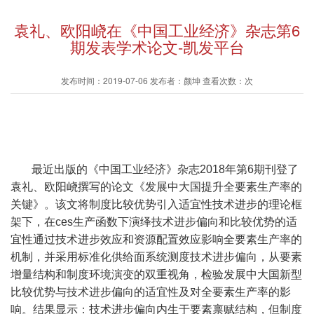
袁礼、欧阳峣在《中国工业经济》杂志第6
期发表学术论文-凯发平台
发布时间：2019-07-06 发布者：颜坤 查看次数：次
最近出版的《中国工业经济》杂志2018年第6期刊登了
袁礼、欧阳峣撰写的论文《发展中大国提升全要素生产率的
关键》。该文将制度比较优势引入适宜性技术进步的理论框
架下，在ces生产函数下演绎技术进步偏向和比较优势的适
宜性通过技术进步效应和资源配置效应影响全要素生产率的
机制，并采用标准化供给面系统测度技术进步偏向，从要素
增量结构和制度环境演变的双重视角，检验发展中大国新型
比较优势与技术进步偏向的适宜性及对全要素生产率的影
响。结果显示：技术进步偏向内生于要素禀赋结构，但制度