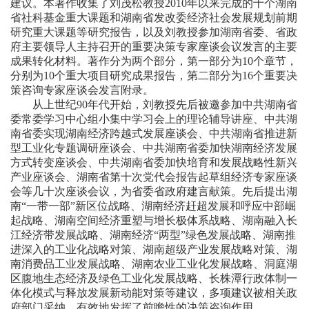
建议。本著作收集了刘茂松教授2010年以来完成的十个湖南
省社科基金重大课题和湖南省发改委经济社会发展规划前期
研究重大课题等研究报告，以及刘教授参加湖南省委、省政
府主要领导人主持召开的重要决策专家座谈会议发言的主要
成果转化材料。著作分为两个部分，第一部分为10个章节，
分别为10个重大项目研究成果报告，第二部分为16个重要决
策咨询专家座谈会发言附录。
从上世纪90年代开始，刘教授先后被邀参加中共湖南省
委常委学习中心组小集中学习会上的理论辅导讲座、中共湖
南省委实现湖南经济跨越式发展座谈会、中共湖南省推进新
型工业化专题调研座谈会、中共湖南省委加快湖南经济发展
方式转变座谈会、中共湖南省委加快培育和发展战略性新兴
产业座谈会、湖南省第十次党代会报告起草组经济专家座谈
会等几十次座谈会议，为省委省政府建言献策。先后提出湖
南“一带一部”新区位战略、湖南经济赶超发展和呼应中部崛
起战略、湖南空间经济重塑与增长极体系战略、湖南融入长
江经济带发展战略、湖南经济“两型”绿色发展战略、湖南推
进深入的工业化战略对策、湖南超级产业发展战略对策、湖
南消费品工业发展战略、湖南农业工业化发展战略、洞庭湖
区腹地生态经济及绿色工业化发展战略、长株潭行政体制一
体化模式与释放发展新动能对策等建议，多项建议被相关政
府部门采纳，有效地发挥了前瞻性的决策咨询作用。