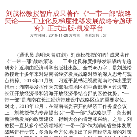
刘茂松教授智库成果著作《“一带一部”战略
策论——工业化反梯度推移发展战略专题研
究》正式出版-凯发平台
发布时间：2019-11-28 发布者： 查看次数：次
（通讯员 康明珠 曹虹剑）刘茂松教授的智库成果著作
《“一带一部”战略策论——工业化反梯度推移发展战略专题
研究》近期由经济科学出版社出版。全书46万字，是刘茂松
教授近十多年来对湖南省经济发展战略对策的深入思考与观
点精粹。2013年11月初，习近平总书记视察湖南时作出重要
指示：湖南要发挥作为东部沿海地区和中西部地区过渡带、
长江开放经济带和沿海开放经济带结合部的区位优势。“一
带一部”是湖南在长江经济带建设中战略区位的重要定位。
对此，2013年12月，在湖南省委召开的经济工作务虚会议
上，刘教授作为专家提出以“一带一部”为战略抓手，突出创
新驱动发展的政策建议，得到大会的肯定和采纳。之后，刘
教授一直从多个经济领域将“一带一部”作为湖南省整体发展
战略进行研究，多角度全方位地提出了湖南经济发展的对策