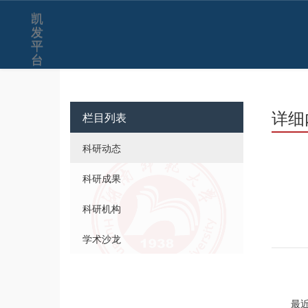
凯
发
平
台
详细
栏目列表
科研动态
科研成果
科研机构
学术沙龙
最