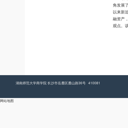
角发展了
以来新
融资产
观点。
湖南师范大学商学院 长沙市岳麓区麓山路36号 410081
网站地图