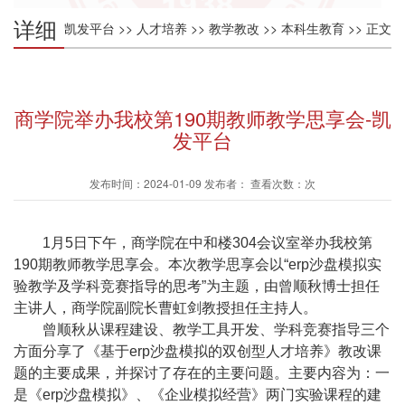
详细
凯发平台
>>
人才培养
>>
教学教改
>>
本科生教育
>> 正文
内容
商学院举办我校第190期教师教学思享会-凯
发平台
发布时间：2024-01-09 发布者： 查看次数：次
1
月
5
日下午，商学院在中和楼
304
会议室举办我校第
190
期教师教学思享会。本次教学思享会以“
erp
沙盘模拟实
验教学及学科竞赛指导的思考”为主题，由曾顺秋博士担任
主讲人，商学院副院长曹虹剑教授担任主持人。
曾顺秋从课程建设、教学工具开发、学科竞赛指导三个
方面分享了《基于
erp
沙盘模拟的双创型人才培养》教改课
题的主要成果，并探讨了存在的主要问题。主要内容为：一
是《
erp
沙盘模拟》、《企业模拟经营》两门实验课程的建