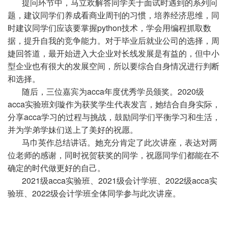
提问环节中，马立欢解答同学关于面试时遇到的系列问
题，建议同学们养成看商业周刊的习惯，培养经济思维，同
时建议同学们应该要掌握
python
技术，学会用编程抓取数
据，提升自我的竞争能力。对于毕业后就业公司的选择，周
婕回答道，最开始进入大企业对长线发展是有益的，但中小
型企业也有很大的发展空间，所以要综合自身情况进行判断
和选择。
随后，三位嘉宾为
acca
年度优秀学员颁奖。
2020
级
acca
实验班刘璇作为获奖学生代表发言，她结合自身实际，
分享
acca
学习的过程与挑战，鼓励同学们平衡学习和生活，
并为学弟学妹们送上了美好的祝愿。
马巾英作总结讲话。她充分肯定了此次讲座，表达对两
位老师的感谢，同时祝贺获奖的同学，祝愿同学们都能在不
确定的时代做更好的自己。
2021
级
acca
实验班、
2021
级会计学班、
2022
级
acca
实
验班、
2022
级会计学班全体同学参与此次讲座。