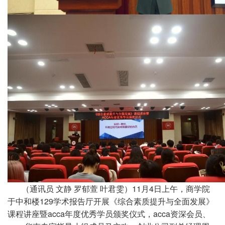
（通讯员 文静 罗郁萱 叶君雯）
11
月
4
日上午，商学院
于中和楼
129
学术报告厅开展《综合素质提升与全面发展》
课程讲座暨
acca
年度优秀学员颁奖仪式，
acca
资深会员、