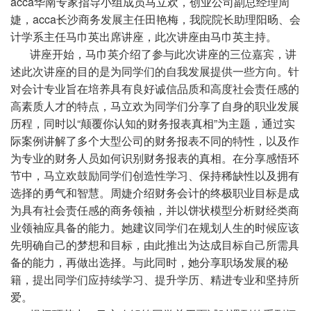
acca
华南专家指导小组成员马立欢，创业公司副总经理周
婕，
acca
长沙商务发展主任田艳梅，我院院长助理阳旸、会
计学系主任马巾英出席讲座，此次讲座由马巾英主持。
讲座开始，马巾英介绍了参与此次讲座的三位嘉宾，讲
述此次讲座的目的是为同学们的自我发展提供一些方向。针
对会计专业旨在培养具有良好诚信品质和高度社会责任感的
高素质人才的特点，马立欢为同学们分享了自身的职业发展
历程，同时以“颠覆你认知的财务报表真相”为主题，通过实
际案例讲解了多个大型公司的财务报表不同的特性，以及作
为专业的财务人员如何识别财务报表的真相。在分享感悟环
节中，马立欢鼓励同学们创造性学习、保持稀缺性以及拥有
选择的勇气和智慧。周婕介绍财务会计的终极职业目标是成
为具有社会责任感的商务领袖，并以饼状模型分析财经类商
业领袖应具备的能力。她建议同学们在规划人生的时候应该
先明确自己的梦想和目标，由此推出为达成目标自己所需具
备的能力，再做出选择。与此同时，她分享职场发展的秘
籍，提出同学们应持续学习、提升学历、精进专业和坚持所
爱。