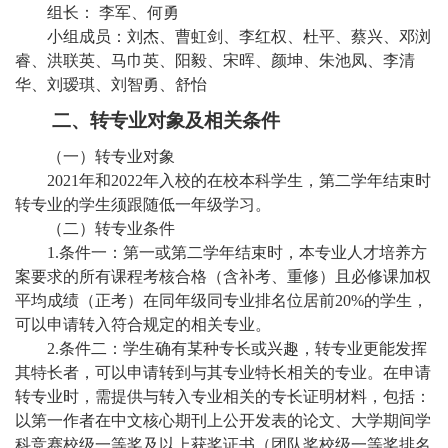
组
长：
李军、何勇
小组成员：刘杰、曹虹剑、李红权、杜平、蔡兴、邓浏
睿、洪联英、马巾英、阳毅、宋晖、颜坤、朱池凤、李清
华、刘瑷琪、刘智勇、舒怡
二、转专业对象及相关条件
（一）转专业对象
2021
年和
2022
年入校的在校本科学生，第二学年结束时
转专业的学生须跟随低一年级学习。
（二）转专业条件
1.
条件一：第一或第二学年结束时，本专业人才培养方
案要求的所有课程考核合格（含补考、重修）且必修课加权
平均成绩（正考）在同年级同专业排名位居前
20%
的学生，
可以申请转入符合规定的相关专业。
2.
条件二：学生确有某种专长或兴趣，转专业更能发挥
其特长者，可以申请转到与其专业特长相关的专业。在申请
转专业时，需提供与转入专业相关的专长证明材料，包括：
以第一作者在中文核心期刊上公开发表的论文、大学期间学
科竞赛校级一等奖及以上获奖证书（团队奖校级一等奖排名