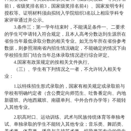
前
1
，省级奖排名前
3
，国家级奖排名前
4
）、国家发明专利
授权等。证明材料须由拟转入学院组织
3
名以上相应学科专
家评审通过并公示。
3.
条件三：第一学年结束时，不能满足条件一、二要求
的学生可申请转入符合规定，且本人高考分数达到生源所在
省份当年最低录取分数的相关专业。如无当年所在省份参考
数据，则参照湖南省内招生情况确定，不能确定的情况下由
学校招生部门结合当年总体录取情况进行综合评定。
4.
国家有政策规定的按相关文件执行。
（三）、学生有下列情况之一者，不允许转入相关专
业：
1.
以特殊招生形式录取的，国家有相关规定或录取前与
学校有明确约定者（含公费定向师范生、吐鲁番定向、内地
新疆班、内地西藏班、南疆单列、中外合作办学等）不能转
入其他专业。
2.
职高对口、运动训练、武术与民族传统体育等单独考
试、单独录取的学生不能转入其他专业；音乐类、舞蹈类、