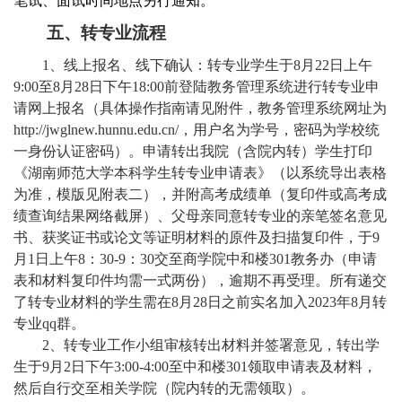
笔试、面试时间地点另行通知。
五、转专业流程
1
、线上报名、线下确认：转专业学生于
8
月
22
日上午
9:00
至
8
月
28
日下午
18:00
前登陆教务管理系统进行转专业申
请网上报名（具体操作指南请见附件，教务管理系统网址为
http://jwglnew.hunnu.edu.cn/
，用户名为学号，密码为学校统
一身份认证密码）。申请转出我院（含院内转）学生打印
《湖南师范大学本科学生转专业申请表》（以系统导出表格
为准，模版见附表二），并附高考成绩单（复印件或高考成
绩查询结果网络截屏）、父母亲同意转专业的亲笔签名意见
书、获奖证书或论文等证明材料的原件及扫描复印件，于
9
月
1
日上午
8
：
30-9
：
30
交至商学院中和楼
301
教务办（申请
表和材料复印件均需一式两份），逾期不再受理。所有递交
了转专业材料的学生需在
8
月
28
日之前实名加入
2023
年
8
月转
专业
qq
群。
2
、转专业工作小组审核转出材料并签署意见，转出学
生于
9
月
2
日下午
3:00-4:00
至中和楼
301
领取申请表及材料，
然后自行交至相关学院（院内转的无需领取）。