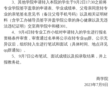
3
、其他学院申请转入本院的学生于
9
月
2
日
17:30
之前将
专业学院签字盖章的申请表、学业成绩单、父母亲同意转专
业的亲笔签名意见书（备注父母手机号码）以及相关证明材
料（含学工办辅导员签字并盖学院公章的身心健康以及无违
法违纪证明）交至商学院中和楼
301
。
4
、
9
月
4
日转专业工作小组对申请转入的学生进行报名
资格条件审查，审查通过名单将公示在转专业
qq
群。公示无
异议后，组织转入生进行笔试和面试（具体时间、地点详见
qq
群通知）。
5
、
9
月
7
日公布笔试、面试成绩以及拟录取结果，并上
报教务处。
商学院
2023
年
7
月
9
日