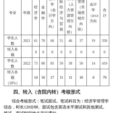
际
管理
学
（人
会计
经
金
经
（市
（会
力资
学
合
专业
年级
济
融
济
场营
计学
源管
（
acca
计
学
学
与
销方
方
理方
方向
贸
向
向）
向
易
班）
班）
学生人
2021
61
70
66
51
46
37
19
350
数
转入名
0
0
0
0
0
0
0
0
额
学生人
2022
73
80
85
59
58
50
14
419
数
转入名
额
14
16
17
11
11
10
0
79
（
20%
）
四、转入（含院内转）考核形式
综合考核形式：笔试
面试。笔试科目为：经济学管理学
综合，时长
120
分钟。面试包含英语水平测试和其他测试。