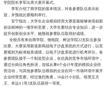
学院院长李军
出席大赛开幕式
。
李军
介绍了商学院的基本情况，
对
各参赛队伍
表示欢
迎，
并预祝比赛顺利举行。
安宁
指出，大学生企业模拟经营大赛是最能够体现创新
创业精神的一项学科竞赛，大学生
要结合专业知识
，
进一步
提升创新创业水平
。她
预祝
参赛队伍
取得好成绩。
全校
共有
来自商学院、物电院、树达学院
22
支队伍
参加
比赛
。
大赛
采用新道新商战电子沙盘系统的方式进行，以竞
赛规则为标准核算成绩，以电子沙盘系统进行机考评分。各
参赛团队接手一个制造型企业，在仿真的竞争市场环境中，
通过分岗位角色扮演，连续从事
6个会计年度的模拟企业经
营活动，与其他参赛队伍模拟的企业在同一市场环境中展开
企业经营竞赛。
经过激烈角逐，
16会计小分队、暗黑五天
王、幸运4 1
等
3支队伍获得一等奖。