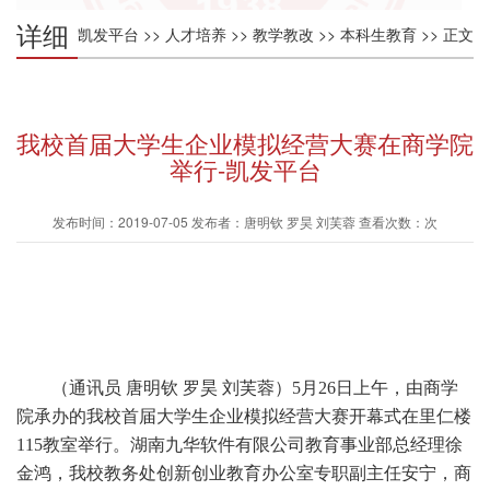
详细
凯发平台
>>
人才培养
>>
教学教改
>>
本科生教育
>> 正文
内容
我校首届大学生企业模拟经营大赛在商学院
举行-凯发平台
发布时间：2019-07-05 发布者：唐明钦 罗昊 刘芙蓉 查看次数：次
（通讯员
唐明钦
罗昊
刘芙蓉）
5月26日
上午
，
由商学
院承办的我校首届大学生
企业模拟经营
大赛
开幕式
在
里
仁楼
115教室举行。
湖南九华软件有限公司教育事业部总经理徐
金鸿
，我校
教务处创新创业教育办公室专职副主任安宁，
商