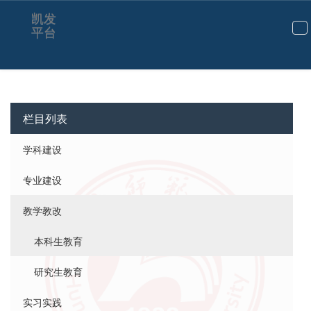
凯发
平台
切
换
导
航
栏目列表
学科建设
专业建设
教学教改
本科生教育
研究生教育
实习实践