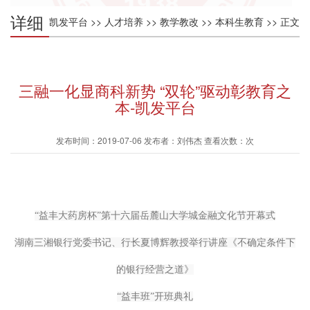
详细
凯发平台
>>
人才培养
>>
教学教改
>>
本科生教育
>> 正文
内容
三融一化显商科新势 “双轮”驱动彰教育之
本-凯发平台
发布时间：2019-07-06 发布者：刘伟杰 查看次数：次
“益丰大药房杯”第十六届岳麓山大学城金融文化节开幕式
湖南三湘银行党委书记、行长夏博辉教授举行讲座《不确定条件下
的银行经营之道》
“益丰班”开班典礼