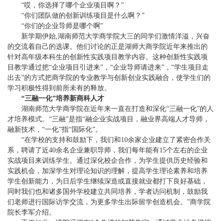
“哎，你选择了哪个企业项目啊？”
“你们团队做的创新训练项目是什么啊？”
“你们的企业导师是哪个啊”
新学期伊始,湖南师范大学商学院大三的同学们激情洋溢，兴奋
的交流着自己的选课。他们讨论的正是湖师大商学院近年来推出的
针对高年级本科生的创新性实践项目教学内容。这种创新性实践项
目教学通过把“企业项目引进来”，“企业导师请进来”，“学生项目走
出去”的方式把商学院的专业教学与创新创业实践融合，使学生们的
学习积极性得到前所未有的释放。
“三融一化”培养新商科人才
湖南师范大学商学院在近年来一直在打造和深化“三融一化”的人
才培养模式。“三融”是指“融企业实战项目，融业界高端人才导师，
融新技术，“一化”指“国际化”。
“在学校的支持和鼓励下，我们和10余家企业建立了紧密合作关
系，聘请了近40余名企业兼职导师，我们每年能有15个左右的企业
实战项目来训练学生。通过深化校企合作，为学生提供历史经验和
实践机会，加深学生对理论知识的理解，提高学生理论素养和培养
学生创新能力，为日后学生继续深造或直接就业都打下良好基础，
同时我们也和诸多国外学校建立共同培养，学者访问机制，鼓励我
们老师进行国际访学交流，为更多学生出际留学创造机会。”商学院
院长李军介绍。