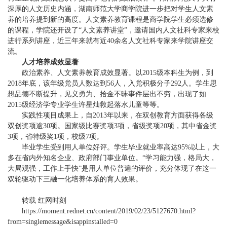
深厚的人文历史内涵，湖南师范大学商学院进一步把对学生人文素
养的培养提到新的高度。人文素养教育课程是商学院学生必须选修
的课程，学院还开设了“人文素养讲堂”，邀请国内人文社科专家来校
进行系列讲座，近三年来就有近40余名人文社科专家来学院讲座交
流。
人才培养成效显著
政治素养、人文素养教育成效显著。以2015级本科生为例，到
2018年底，该年级党员人数达到56人，入党积极分子292人。学生思
想品德不断提升，见义勇为、拾金不昧事件层出不穷，出现了如
2015级经济学专业学生许星灿救起落水儿童等等。
实践性项目成果上，自2013年以来，在双创教育方面获得各级
双创奖项逾30项。国家级比赛奖项3项，省级奖项20项，其中省金奖
3项，省特级奖1项，校级7项。
毕业学生受到用人单位好评。学生毕业就业率高达95%以上，大
多在省内外知名企业、政府部门事业单位。“学习能力强，格局大，
大局观强，工作上手快”是用人单位普遍的评价，充分体现了在这一
双轮驱动下三融一化培养体系的育人效果。
转载 红网时刻
https://moment.rednet.cn/content/2019/02/23/5127670.html?
from=singlemessage&isappinstalled=0