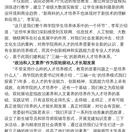
不仅如此，该院还拥有3个先进的智慧教室，通过商业沙盘模拟
演练进行教学，建立了省级大数据实验室，让学生体验到最新的商
业环境和商业趋势，“新商科的人才培养不也体现对于新技术的理解
和应用上”。李军说。
“这只是我们整个商学院学生培养体系中的一个环节”，李军介绍
道，“近些年来我们深刻感受到互联网、信息技术、人工智能、大数
据、物联网等在社会发展中的作用，对我们社会发展的冲击，经济
文化生活的重构，对商学院商科人才的培养需要有全新的认识，要
有全新的培养模式，而其中创新精神和实践能力是专业人才的核
心，基于此我们建构起了‘三融一化’的新商科人才培养体系。”
“政治和人文素养”作为双轮驱动人才长期发展
“不管采用什么样的人才培养模式，教育的首要问题之一是培养
什么人”，商学院的党委书记何勇介绍，“‘三融一化’的培养模式我们
探索了5年多，在人才的专业能力、创新精神、实践能力培养上卓有
成效。在商学院的人才培养中，还有一个基础，我们称之为双轮驱
动。双轮驱动是指政治素养和人文素养的培养作为人才培养的基
础。实践证明，只有这双轮走得扎实，走得稳，走得正，才有可能
真正使我们培养的人才能长期发展，真正对国家，对社会有贡献。”
党委副书记陈君表示：“我们开设了一系列生动形象的思政课，
设立了新生辅导员和班导师双辅导形式，开展党建知识竞赛，三下
乡活动，参与精准扶贫社会调查等，通过这些我们让学生们进一步
树立正确的政治意识，提高了他们的政治素养”。湖南师范大学具有