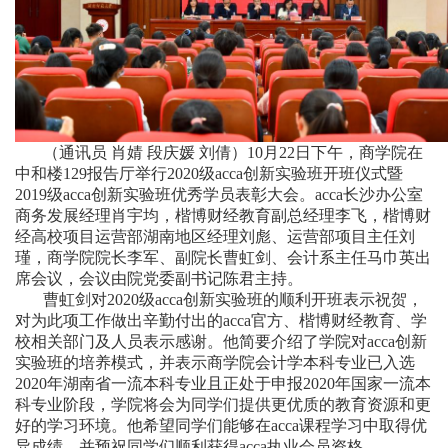
（通讯员 肖婧 段庆媛 刘倩）10月22日下午，商学院在
中和楼129报告厅举行2020级acca创新实验班开班仪式暨
2019级acca创新实验班优秀学员表彰大会。acca长沙办公室
商务发展经理肖宇均，楷博财经教育副总经理李飞，楷博财
经高校项目运营部湖南地区经理刘彪、运营部项目主任刘
瑾，商学院院长李军、副院长曹虹剑、会计系主任马巾英出
席会议，会议由院党委副书记陈君主持。
曹虹剑对
2020
级
acca
创新实验班的顺利开班表示祝贺，
对为此项工作做出
辛勤付出
的
acca
官方、楷博财经教育、学
校相关部门及人员表示感谢。
他简要介绍了学院对
acca
创新
实验班的培养模式，并表示
商学院会计学本科专业已入选
2020
年湖南省一流本科专业
且正处于申报
2020
年国家一流本
科专业
阶段
，学院
将
会为同学们提供更优质的教育资源和
更
好的
学习环境
。他
希望同学们
能够
在
acca
课程学习中取得优
异成绩，
并预祝同学们
顺利获得
acca
执业会员资格。