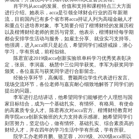
肖宇均从
acca
的发展
、价值和支持
和
课程特点三大方面
进行介绍
。她表示，
acca
是引领全球财会行业的百年新潮
流，目前国内已有多个省市将
acca
持证人列为高端金融人才
和重点引进培养对象。李飞简要介绍了楷博财经的发展历程
以及楷博财经老师的资历与背景。他表示，楷博财经每学期
都
会安排学生活动与服务，如雇主分享、就业实习支持
等。
他强调，进入
acca
班只是起点，希望同学们戒骄戒躁，潜心
学习，学有所成，前程似锦。
陈君宣读
2019
级
acca
创新实验班单科学习优秀奖表彰决
定，张辰、李润嘉、杨慧中三位同学获奖。李军为获奖同学
颁奖，各位嘉宾与获奖同学进行合影留
念
。
经验
分享
环节，高佩瑶、曹颖两位学生代表进行发言。
现场交流环节，各
位
老师与嘉宾耐心细致
地
解答了同学们的
提出的问题
。
李军
进行
总结讲话
，他
希望同学们
能够
把个人理想与国
家目标结合，成为一个基础扎实、有情怀、有格局、有使命
的
高
素质专业人才。陈君再次对
acca
官方、楷博财经教育对
商学院
acca
创新实验班的大力支持表示感谢。她希望同学
们
刻苦努力，坚定信心，做有情怀、基础扎实、综合素质
高
的
财经人才，
并在四年的学习生活中
学有所成，学有所获。
院学工办老师肖鹏、骆芷蓉，
2019
级、
2020
级
acca
班
以