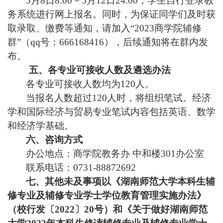
5
月
8
日
8:00
－
5
月
12
日
24:00
，学生自行登录教
务系统进行网上报名。同时，为保证同学们及时获
取录取、缴费等通知，请加入“
2023
商学院辅修
群”（
qq
号：
666168416
），后续通知将在群内发
布。
五、各专业可接收人数及遴选办法
各专业可接收人数均为
120
人。
当报名人数超过
120
人时，将组织笔试。经济
学和国际经济与贸易专业笔试内容包括英语、数学
和经济学基础。
六、咨询方式
办公地点：商学院教务办 中和楼
301
办公室
联系电话：
0731-88872692
七、其他未及事项以《湖南师范大学本科生辅
修专业及辅修专业学士学位教育管理实施办法》
（校行发〔
2022
〕
20
号）和《关于做好湖南师范