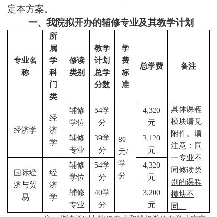
定本方案。
一、我院拟开办的辅修专业及其教学计划
所
属
教学
学
专业名
学
修读
计划
费
总学费
备注
称
科
类别
总学
标
门
分数
准
类
具体课程
辅修
54
学
4,320
经
模块请见
学位
分
元
经济学
济
附件。请
辅修
39
学
3,120
80
学
注意：
同
专业
分
元
元
/
一专业不
学
辅修
54
学
4,320
同修读类
国际经
经
分
学位
分
元
别的课程
济与贸
济
辅修
40
学
3,200
模块不
易
学
专业
分
元
同。