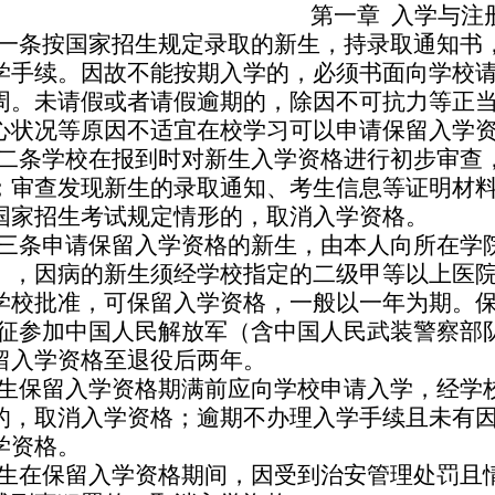
第一章
入学与注
一条
按国家招生规定录取的新生，持录取通知书
学手续。因故不能按期入学的，必须书面向学校
周。未请假或者请假逾期的，除因不可抗力等正
心状况等原因不适宜在校学习可以申请保留入学
二条
学校在报到时对新生入学资格进行初步审查
；审查发现新生的录取通知、考生信息等证明材
国家招生考试规定情形的，取消入学资格。
三条
申请保留入学资格的新生，由本人向所在学
》，因病的新生须经学校指定的二级甲等以上医
学校批准，可保留入学资格，一般以一年为期。
征参加中国人民解放军（含中国人民武装警察部
留入学资格至退役后两年。
生保留入学资格期满前应向学校申请入学，经学
的，取消入学资格；逾期不办理入学手续且未有
学资格。
生在保留入学资格期间，因受到治安管理处罚且