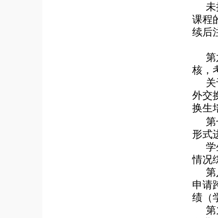
未
课程
续后
第
核，
关
外交
换生
第
形式
学
情况
第
申请
绩（
第