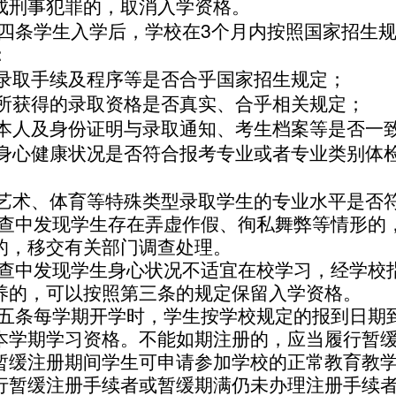
成刑事犯罪的，取消入学资格。
3
四条
学生入学后，学校在
个月内按照国家招生
：
录取手续及程序等是否合乎国家招生规定；
所获得的录取资格是否真实、合乎相关规定；
本人及身份证明与录取通知、考生档案等是否一
身心健康状况是否符合报考专业或者专业类别体
艺术、体育等特殊类型录取学生的专业水平是否
查中发现学生存在弄虚作假、徇私舞弊等情形的
的，移交有关部门调查处理。
查中发现学生身心状况不适宜在校学习，经学校
养的，可以按照第三条的规定保留入学资格。
五条
每学期开学时，学生按学校规定的报到日期
本学期学习资格。不能如期注册的，应当履行暂
暂缓注册期间学生可申请参加学校的正常教育教
行暂缓注册手续者或暂缓期满仍未办理注册手续