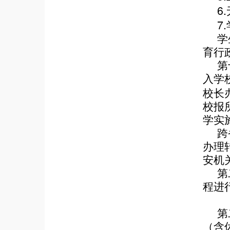
6.
7.
学
育行
第
入学
校长
校报
学实
跨
办理
安机
第
程进
第
（含