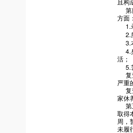
且构
第
方面
1.
2.
3.
4.
活；
5.
复
严重
复
家休
第
取得
周，
未履