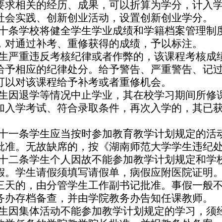
要求相关的经历、成果，可以折算为学分，计入
社会实践、创新创业活动，设置创新创业学分。
十条
学校将健全学生学业成绩和学籍档案管理制
，对通过补考、重修获得的成绩，予以标注。
生严重违反考核纪律或者作弊的，该课程考核成
给予相应的纪律处分。给予警告、严重警告、记
可以对该课程给予补考或者重修机会。
生因退学等情况中止学业，其在校学习期间所修
加入学考试、符合录取条件，再次入学的，其已
十一条
学生应当按时参加教育教学计划规定的活
批准。
无故缺席的，按《湖南师范大学学生违纪
十二条
学生个人因故不能参加教学计划规定和学
假。学生请假须填写请假单，病假应附医院证明
三天的，由分管学生工作副书记批准。事假一般
务办存档备查，并由学院教务办告知任课教师。
生因集体活动不能参加教学计划规定的学习，须