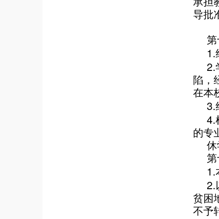
承担
导批
第
1.
2.
陷，
在本
3.
4.
的专
休
第
1.
2.
贫困
不予