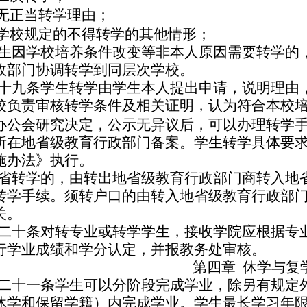
无正当转学理由；
学校规定的不得转学的其他情形；
生因学校培养条件改变等非本人原因需要转学的
政部门协调转学到同层次学校。
十九条
学生转学由学生本人提出申请，说明理由
校负责审核转学条件及相关证明，认为符合本校
办公会研究决定，公示无异议后，可以办理转学
所在地省级教育行政部门备案。学生转学具体要
施办法》执行。
省转学的，由转出地省级教育行政部门商转入地
转学手续。须转户口的由转入地省级教育行政部
关。
二十条
对转专业或转学学生，接收学院应根据专
行学业成绩和学分认定，并报教务处审核。
第四章
休学与复
二十一条
学生可以分阶段完成学业，除另有规定
休学和保留学籍）内完成学业。学生最长学习年