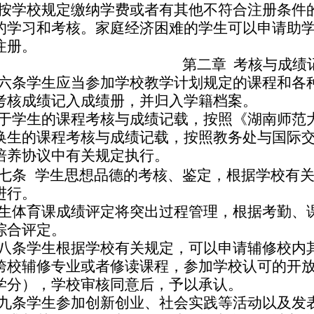
按学校规定缴纳学费或者有其他不符合注册条件
的学习和考核。家庭经济困难的学生可以申请助
注册。
第二章
考核与成绩
六条
学生应当参加学校教学计划规定的课程和各
考核成绩记入成绩册，并归入学籍档案。
于学生的课程考核与成绩记载，按照《湖南师范
换生的课程考核与成绩记载，按照教务处与国际
培养协议中有关规定执行。
七条
学生思想品德的考核、鉴定，根据学校有
进行。
生体育课成绩评定将突出过程管理，根据考勤、
综合评定。
八条
学生根据学校有关规定，可以申请辅修校内
跨校辅修专业或者修读课程，参加学校认可的开
学分），学校审核同意后，予以承认。
九条
学生参加创新创业、社会实践等活动以及发