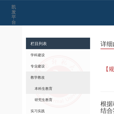
凯
发
平
台
详细
栏目列表
学科建设
专业建设
【规
教学教改
本科生教育
研究生教育
根据
结合
实习实践