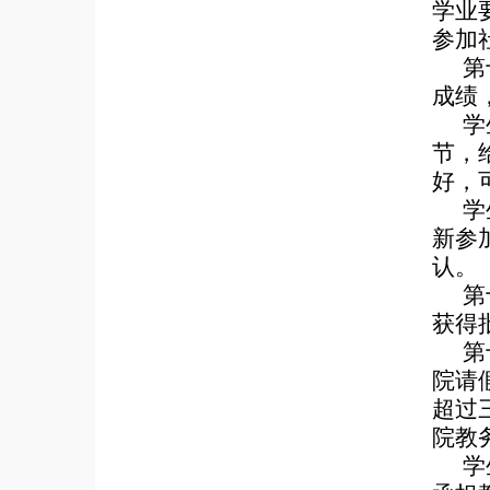
学业
参加
第
成绩
学
节，
好，
学
新参
认。
第
获得
第
院请
超过
院教
学