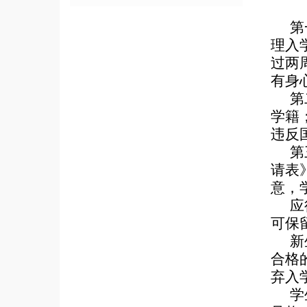
第
理入
过两
有身
第
学籍
违反
第
请表
意，
应
可保
新
合格
弃入
学