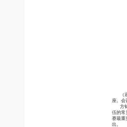
（
座。会
方
伍的常
赛最重
出。