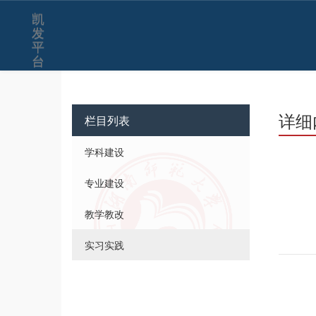
凯
发
平
台
详细
栏目列表
学科建设
专业建设
教学教改
实习实践