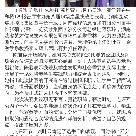
（通迅员 张佳 朱坤钰 苏雅萱）5月15日晚，商学院在中
和楼129报告厅举办第八届职场之星挑战赛决赛。湖南互动
英才控股集团董事长唐成，湖南嘉煌信息技术有限公司董事
长张菊，深圳一览英才集团长沙分公司总经理蒋乐玲，湖南
骇客英才信息技术有限公司市场总监朱雪林、人力资源总监
熊昌元，商学院党委副书记陈君、管理学系主任刘叶云、金
融学系教授李立辉出席比赛并担任评委。
陈君做开场致辞，她对关心支持此次比赛的企业以及到
场的各位评委老师表示衷心感谢，对进入决赛的选手表示热
烈祝贺。陈君表示我院从学生发展和社会需要的实际出发，
开展了一系列培养学生实践能力和综合素质的活动。同时，
她指出此次比赛的开展旨在通过模拟求职，让学生了解面试
内容、提升面试技巧，发现自身的不足之处，明确努力的方
向，为今后正式进入职场打下坚实基础。
此次决赛共设职无不言，勇往职前，薪动时刻，点评互
动四个环节，各位参赛选手依次介绍了其在专业学习、学生
工作、竞赛参等方面的情况，分析了自身优势，同时就现场
抽取的问题结合实际情况进行详细分析，表达了自己的观
点，提出了应对方案。
点评环节，刘叶云肯定了选手们的表现，同时指出部分