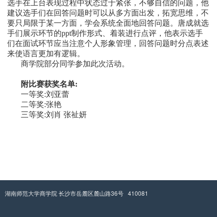
选手在上台表现过程中状态过于紧张，不够自信的问题，他
建议选手们在回答问题时可以从多方面出发，拓宽思维，不
要只局限于某一方面，学会系统全面地回答问题。唐成就选
手们展示环节的
ppt
制作形式、着装进行点评，他表示选手
们在面试环节应当注意个人形象管理，回答问题时分点表述
来使语言更加有逻辑。
商学院部分同学参加此次活动。
附比赛获奖名单
:
一等奖
:
刘亚蕾
二等奖
:
张艳
三等奖
:
刘肖
张祉妍
湖南师范大学商学院 长沙市岳麓区麓山路36号 410081